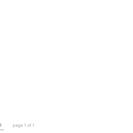
1
page 1 of 1