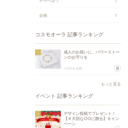
テラヘルツ
1
企画
1
コスモオーラ
記事ランキング
成人のお祝いに、パワーストー
ンのお守りを
あ
パスクル 公式
もっと見る
イベント
記事ランキング
デザイン投稿でプレゼント！
【＃大切な○○に贈る】キャン
ペーン