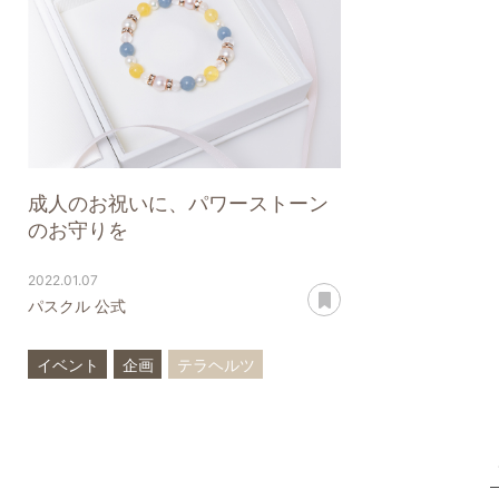
成人のお祝いに、パワーストーン
のお守りを
2022.01.07
あとで読む
パスクル 公式
イベント
企画
テラヘルツ
アコヤ真珠
ルビー
コスモオーラ
ガーネット
神居古潭石