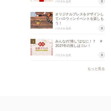
あ
パスクル 公式
オリジナルブレスをデザインし
てハロウィンイベントを楽しも
う！
あ
パスクル 公式
みんなの“推し”はなに！？ ＃
2021年の推しはコレ！
あ
パスクル 公式
もっと見る