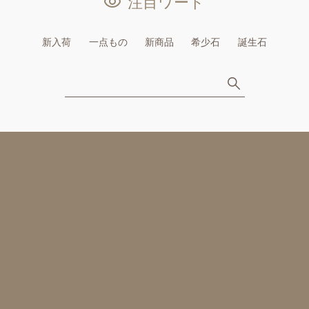
注目ワード
新入荷
一点もの
新商品
希少石
誕生石