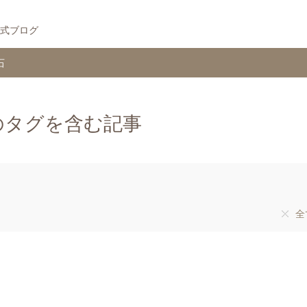
式ブログ
石
のタグを含む記事
全