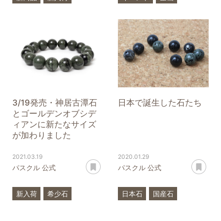
希少石
日本石
テラヘルツ
アコヤ真珠
神居古潭石
山梨水晶
ルビー
コスモオーラ
糸魚川翡翠
一点もの
ガーネット
神居古潭石
3/19発売・神居古潭石
日本で誕生した石たち
とゴールデンオブシデ
ィアンに新たなサイズ
が加わりました
2021.03.19
2020.01.29
あとで読む
あ
パスクル 公式
パスクル 公式
新入荷
希少石
日本石
国産石
日本石
国産石
神居古潭石
サヌカイト