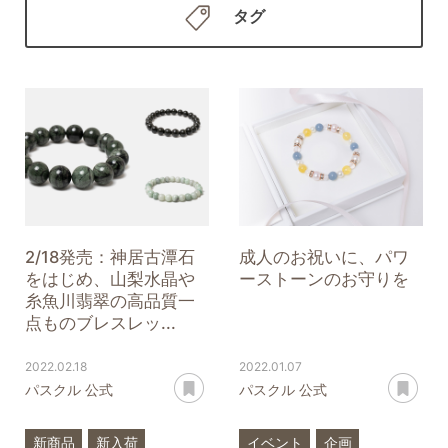
タグ
2/18発売：神居古潭石
成人のお祝いに、パワ
をはじめ、山梨水晶や
ーストーンのお守りを
糸魚川翡翠の高品質一
点ものブレスレッ...
2022.02.18
2022.01.07
あとで読む
あ
パスクル 公式
パスクル 公式
新商品
新入荷
イベント
企画