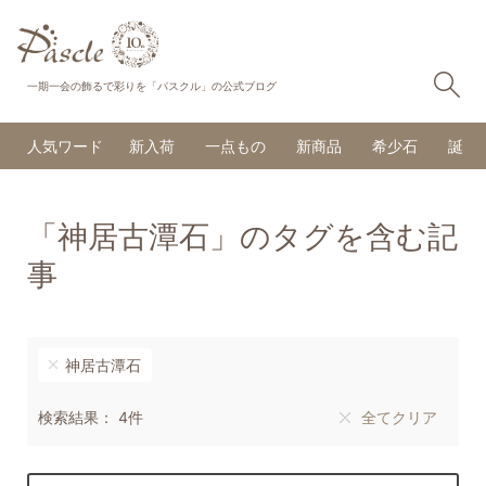
検
一期一会の飾るで彩りを「パスクル」の公式ブログ
人気ワード
新入荷
一点もの
新商品
希少石
誕生
「神居古潭石」のタグを含む記
事
神居古潭石
検索結果： 4件
全てクリア