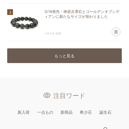
3/19発売・神居古潭石とゴールデンオブシデ
ィアンに新たなサイズが加わりました
あ
パスクル 公式
もっと見る
注目ワード
新入荷
一点もの
新商品
希少石
誕生石