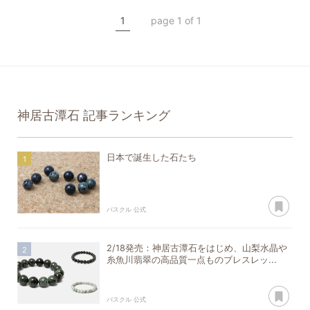
神居古潭石
天照石
1
page 1 of 1
神居古潭石
記事ランキング
日本で誕生した石たち
あ
パスクル 公式
2/18発売：神居古潭石をはじめ、山梨水晶や
糸魚川翡翠の高品質一点ものブレスレッ...
あ
パスクル 公式