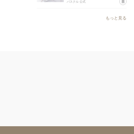
あ
パスクル 公式
もっと見る