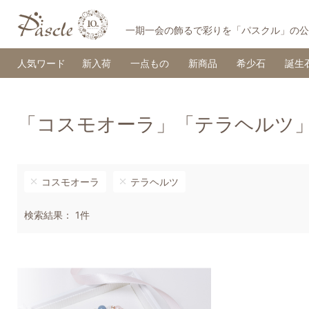
一期一会の飾るで彩りを「パスクル」の公
人気ワード
新入荷
一点もの
新商品
希少石
誕生
「コスモオーラ」「テラヘルツ
コスモオーラ
テラヘルツ
検索結果： 1件