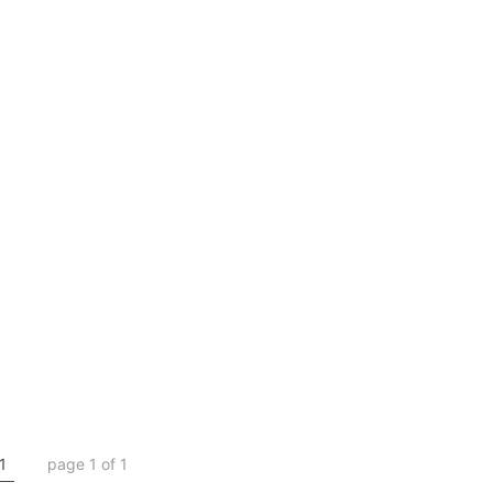
1
page 1 of 1