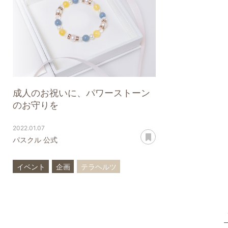
成人のお祝いに、パワーストーン
のお守りを
2022.01.07
あとで読む
パスクル 公式
イベント
企画
テラヘルツ
アコヤ真珠
ルビー
コスモオーラ
ガーネット
神居古潭石