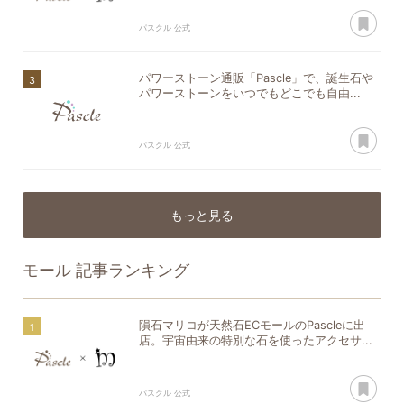
あ
パスクル 公式
パワーストーン通販「Pascle」で、誕生石や
パワーストーンをいつでもどこでも自由...
あ
パスクル 公式
もっと見る
モール
記事ランキング
隕石マリコが天然石ECモールのPascleに出
店。宇宙由来の特別な石を使ったアクセサ...
あ
パスクル 公式