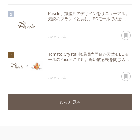
Pascle、旗艦店のデザインをリニューアル。
気鋭のブランドと共に、ECモールでの新...
あ
パスクル 公式
Tomato Crystal 桜瑪瑙専門店が天然石ECモ
ールのPascleに出店。舞い散る桜を閉じ込...
あ
パスクル 公式
もっと見る