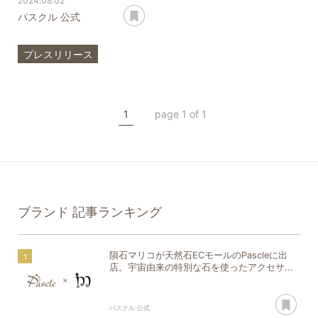
2024.08.02
あとで読む
パスクル 公式
プレスリリース
ブランド
モール
隕石マリコ
隕石
1
page 1 of 1
ブランド
記事ランキング
隕石マリコが天然石ECモールのPascleに出
店。宇宙由来の特別な石を使ったアクセサ...
あ
パスクル 公式