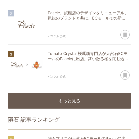
Pascle、旗艦店のデザインをリニューアル。
気鋭のブランドと共に、ECモールでの新...
あ
パスクル 公式
Tomato Crystal 桜瑪瑙専門店が天然石ECモ
ールのPascleに出店。舞い散る桜を閉じ込...
あ
パスクル 公式
もっと見る
隕石
記事ランキング
隕石マリコが天然石ECモールのPascleに出