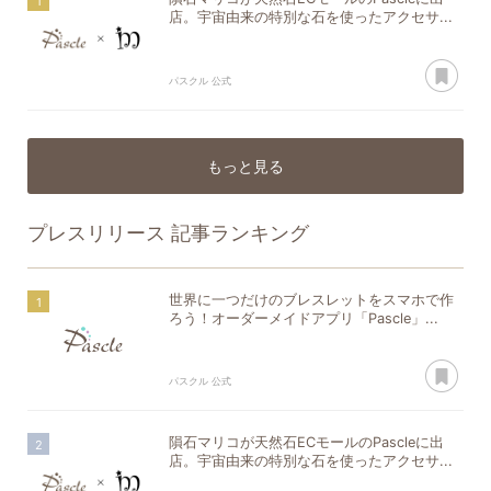
店。宇宙由来の特別な石を使ったアクセサ...
あ
パスクル 公式
もっと見る
プレスリリース
記事ランキング
世界に一つだけのブレスレットをスマホで作
ろう！オーダーメイドアプリ「Pascle」...
あ
パスクル 公式
隕石マリコが天然石ECモールのPascleに出
店。宇宙由来の特別な石を使ったアクセサ...