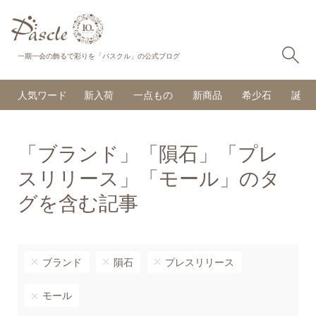
検
一期一会の飾るで彩りを「パスクル」の公式ブログ
人気ワード
新入荷
一点もの
新商品
希少石
誕生
「ブランド」「隕石」「プレ
スリリース」「モール」のタ
グを含む記事
ブランド
隕石
プレスリリース
モール