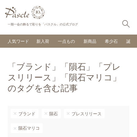
検
一期一会の飾るで彩りを「パスクル」の公式ブログ
人気ワード
新入荷
一点もの
新商品
希少石
誕生
「ブランド」「隕石」「プレ
スリリース」「隕石マリコ」
のタグを含む記事
ブランド
隕石
プレスリリース
隕石マリコ