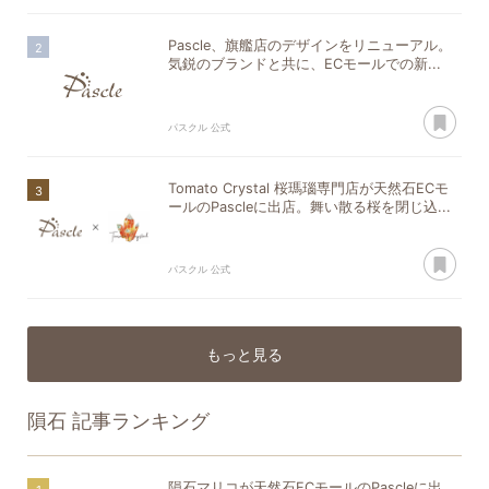
Pascle、旗艦店のデザインをリニューアル。
気鋭のブランドと共に、ECモールでの新...
あ
パスクル 公式
Tomato Crystal 桜瑪瑙専門店が天然石ECモ
ールのPascleに出店。舞い散る桜を閉じ込...
あ
パスクル 公式
もっと見る
隕石
記事ランキング
隕石マリコが天然石ECモールのPascleに出