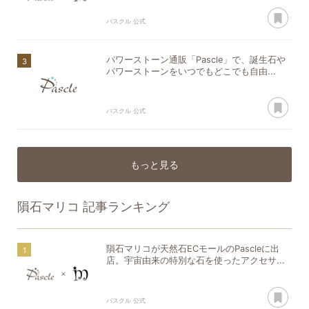
あ
パスクル 公式
パワーストーン通販「Pascle」で、誕生石や
パワーストーンをいつでもどこでも自由...
あ
パスクル 公式
もっと見る
隕石マリコ
記事ランキング
隕石マリコが天然石ECモールのPascleに出
店。宇宙由来の特別な石を使ったアクセサ...
あ
パスクル 公式