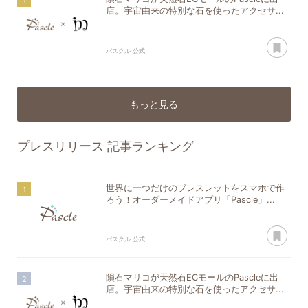
店。宇宙由来の特別な石を使ったアクセサ...
あ
パスクル 公式
もっと見る
プレスリリース
記事ランキング
世界に一つだけのブレスレットをスマホで作
ろう！オーダーメイドアプリ「Pascle」...
あ
パスクル 公式
隕石マリコが天然石ECモールのPascleに出
店。宇宙由来の特別な石を使ったアクセサ...