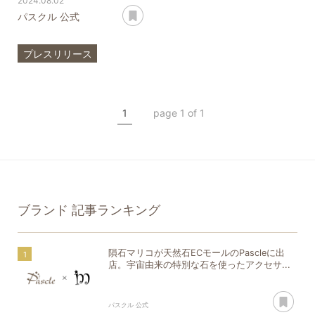
2024.08.02
あとで読む
パスクル 公式
プレスリリース
ブランド
モール
隕石マリコ
隕石
1
page 1 of 1
ブランド
記事ランキング
隕石マリコが天然石ECモールのPascleに出
店。宇宙由来の特別な石を使ったアクセサ...
あ
パスクル 公式