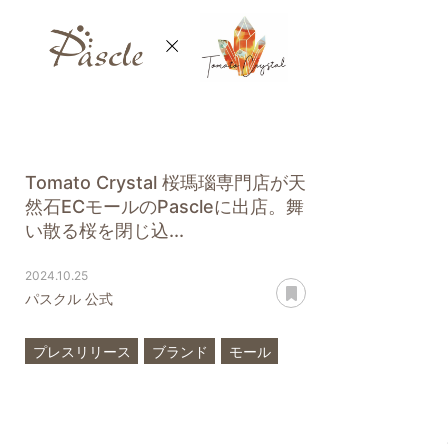
Tomato Crystal 桜瑪瑙専門店が天
然石ECモールのPascleに出店。舞
い散る桜を閉じ込...
2024.10.25
あとで読む
パスクル 公式
プレスリリース
ブランド
モール
桜瑪瑙
Tomato Crystal 桜瑪瑙専門店