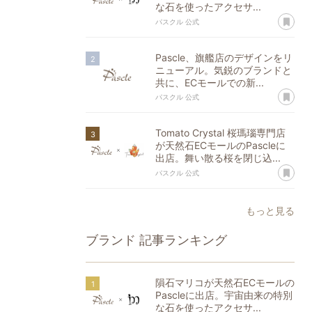
な石を使ったアクセサ...
あ
パスクル 公式
Pascle、旗艦店のデザインをリ
ニューアル。気鋭のブランドと
共に、ECモールでの新...
あ
パスクル 公式
Tomato Crystal 桜瑪瑙専門店
が天然石ECモールのPascleに
出店。舞い散る桜を閉じ込...
あ
パスクル 公式
もっと見る
ブランド
記事ランキング
隕石マリコが天然石ECモールの
Pascleに出店。宇宙由来の特別
な石を使ったアクセサ...