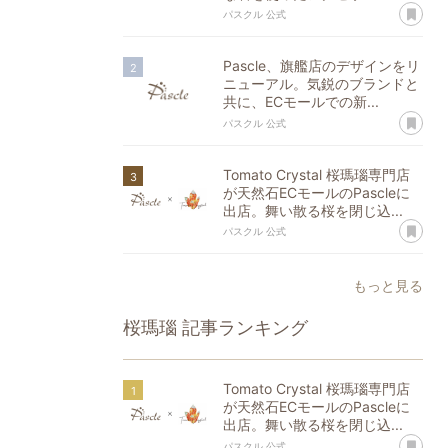
あ
パスクル 公式
Pascle、旗艦店のデザインをリ
ニューアル。気鋭のブランドと
共に、ECモールでの新...
あ
パスクル 公式
Tomato Crystal 桜瑪瑙専門店
が天然石ECモールのPascleに
出店。舞い散る桜を閉じ込...
あ
パスクル 公式
もっと見る
桜瑪瑙
記事ランキング
Tomato Crystal 桜瑪瑙専門店
が天然石ECモールのPascleに
出店。舞い散る桜を閉じ込...
あ
パスクル 公式