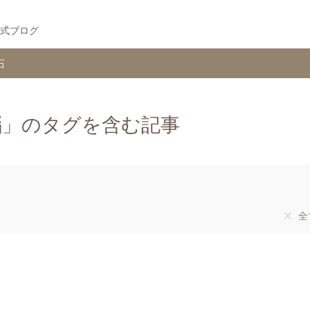
式ブログ
石
瑙」のタグを含む記事
全