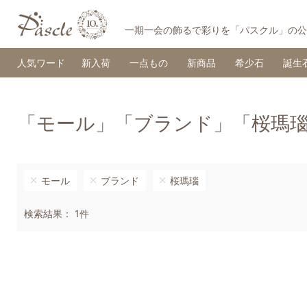
一期一会の飾るで彩りを「パスクル」の公
人気ワード
新入荷
一点もの
新商品
希少石
誕生
「モール」「ブランド」「桜瑪
モール
ブランド
桜瑪瑙
検索結果： 1件