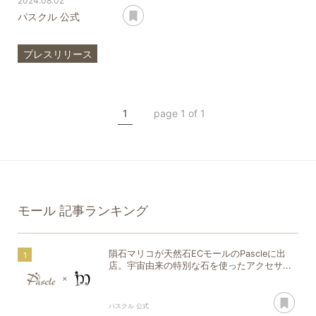
2024.08.02
あとで読む
パスクル 公式
プレスリリース
ブランド
モール
隕石マリコ
隕石
1
page 1 of 1
モール
記事ランキング
隕石マリコが天然石ECモールのPascleに出
店。宇宙由来の特別な石を使ったアクセサ...
あ
パスクル 公式