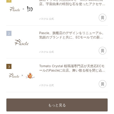
店。宇宙由来の特別な石を使ったアクセサ...
あ
パスクル 公式
Pascle、旗艦店のデザインをリニューアル。
気鋭のブランドと共に、ECモールでの新...
あ
パスクル 公式
Tomato Crystal 桜瑪瑙専門店が天然石ECモ
ールのPascleに出店。舞い散る桜を閉じ込...
あ
パスクル 公式
もっと見る