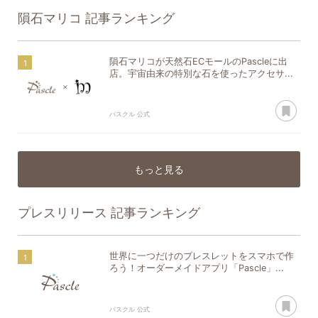
隕石マリコ
記事ランキング
隕石マリコが天然石ECモールのPascleに出
店。宇宙由来の特別な石を使ったアクセサ...
あ
パスクル 公式
もっと見る
プレスリリース
記事ランキング
世界に一つだけのブレスレットをスマホで作
ろう！オーダーメイドアプリ「Pascle」...
あ
パスクル 公式