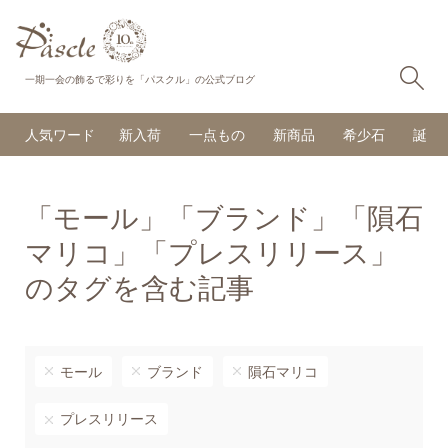
検
一期一会の飾るで彩りを「パスクル」の公式ブログ
人気ワード
新入荷
一点もの
新商品
希少石
誕生
「モール」「ブランド」「隕石
マリコ」「プレスリリース」
のタグを含む記事
モール
ブランド
隕石マリコ
プレスリリース