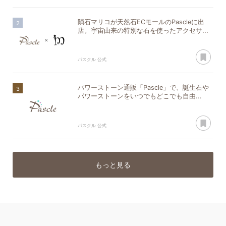
隕石マリコが天然石ECモールのPascleに出
店。宇宙由来の特別な石を使ったアクセサ...
あ
パスクル 公式
パワーストーン通販「Pascle」で、誕生石や
パワーストーンをいつでもどこでも自由...
あ
パスクル 公式
もっと見る