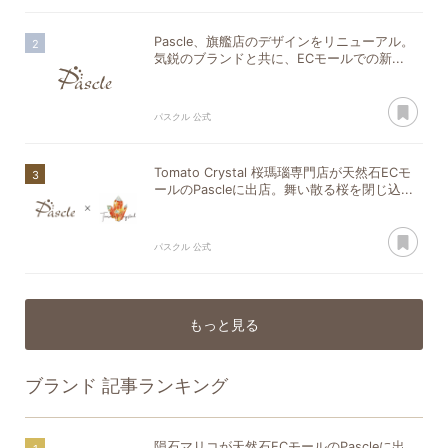
Pascle、旗艦店のデザインをリニューアル。
気鋭のブランドと共に、ECモールでの新...
あ
パスクル 公式
Tomato Crystal 桜瑪瑙専門店が天然石ECモ
ールのPascleに出店。舞い散る桜を閉じ込...
あ
パスクル 公式
もっと見る
ブランド
記事ランキング
隕石マリコが天然石ECモールのPascleに出