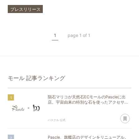
プレスリリース
ブランド
モール
隕石マリコ
隕石
1
page 1 of 1
モール
記事ランキング
隕石マリコが天然石ECモールのPascleに出
店。宇宙由来の特別な石を使ったアクセサ...
あ
パスクル 公式
Pascle、旗艦店のデザインをリニューアル。