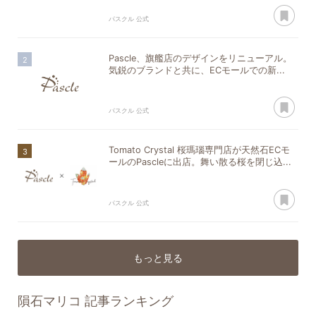
あ
パスクル 公式
Pascle、旗艦店のデザインをリニューアル。
気鋭のブランドと共に、ECモールでの新...
あ
パスクル 公式
Tomato Crystal 桜瑪瑙専門店が天然石ECモ
ールのPascleに出店。舞い散る桜を閉じ込...
あ
パスクル 公式
もっと見る
隕石マリコ
記事ランキング