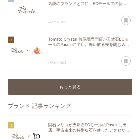
気鋭のブランドと共に、ECモールでの新...
あ
パスクル 公式
Tomato Crystal 桜瑪瑙専門店が天然石ECモ
ールのPascleに出店。舞い散る桜を閉じ込...
あ
パスクル 公式
もっと見る
ブランド
記事ランキング
隕石マリコが天然石ECモールのPascleに出
店。宇宙由来の特別な石を使ったアクセサ...