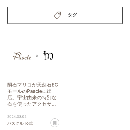
タグ
隕石マリコが天然石EC
モールのPascleに出
店。宇宙由来の特別な
石を使ったアクセサ...
2024.08.02
あとで読む
パスクル 公式