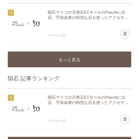
隕石マリコが天然石ECモールのPascleに出
店。宇宙由来の特別な石を使ったアクセサ...
あ
パスクル 公式
もっと見る
隕石
記事ランキング
隕石マリコが天然石ECモールのPascleに出
店。宇宙由来の特別な石を使ったアクセサ...
あ
パスクル 公式