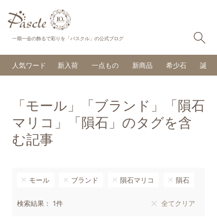
検
一期一会の飾るで彩りを「パスクル」の公式ブログ
人気ワード
新入荷
一点もの
新商品
希少石
誕生
「モール」「ブランド」「隕石
マリコ」「隕石」のタグを含
む記事
モール
ブランド
隕石マリコ
隕石
検索結果： 1件
全てクリア