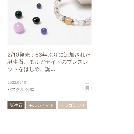
2/10発売：63年ぶりに追加された
誕生石、モルガナイトのブレスレ
ットをはじめ、誕...
2022.02.10
あとで読む
パスクル 公式
誕生石
モルガナイト
ドラゴンアイ
ルビー
4月
7月
10月