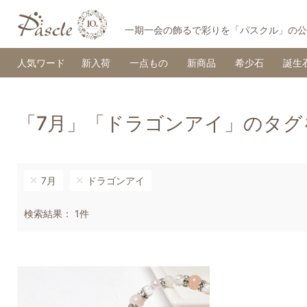
一期一会の飾るで彩りを「パスクル」の公
人気ワード
新入荷
一点もの
新商品
希少石
誕生
「7月」「ドラゴンアイ」のタグ
7月
ドラゴンアイ
検索結果： 1件