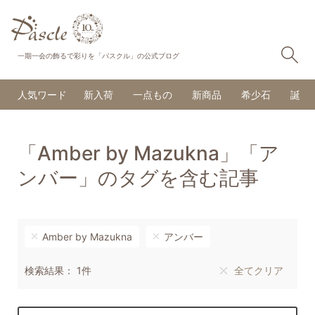
検
一期一会の飾るで彩りを「パスクル」の公式ブログ
人気ワード
新入荷
一点もの
新商品
希少石
誕生
「Amber by Mazukna」「ア
ンバー」のタグを含む記事
Amber by Mazukna
アンバー
検索結果： 1件
全てクリア