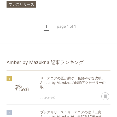
プレスリリース
ブランド
モール
Amber by Mazukna
1
page 1 of 1
アンバー
Amber by Mazukna
記事ランキング
リトアニアの匠が紡ぐ、色鮮やかな琥珀。
Amber by Mazukna の琥珀アクセサリーの
取...
あ
パスクル 公式
プレスリリース：リトアニアの琥珀工房
Amber by Mazuknaが、天然石ECモール