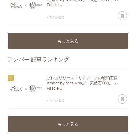
Pascle...
あ
パスクル 公式
もっと見る
アンバー
記事ランキング
プレスリリース：リトアニアの琥珀工房
Amber by Mazuknaが、天然石ECモール
Pascle...
あ
パスクル 公式
もっと見る