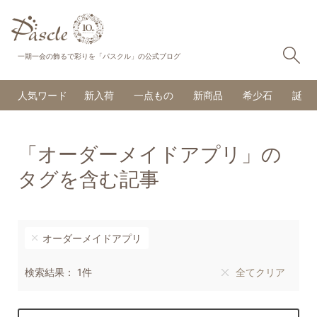
検
一期一会の飾るで彩りを「パスクル」の公式ブログ
人気ワード
新入荷
一点もの
新商品
希少石
誕生
「オーダーメイドアプリ」の
タグを含む記事
オーダーメイドアプリ
検索結果： 1件
全てクリア