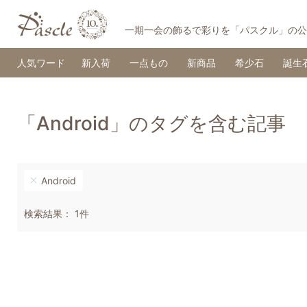
一期一会の飾るで彩りを「パスクル」の公
人気ワード
新入荷
一点もの
新商品
希少石
誕生
「Android」のタグを含む記事
Android
検索結果： 1件