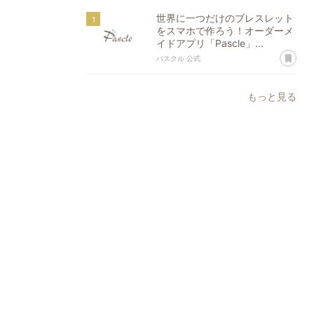
世界に一つだけのブレスレット
をスマホで作ろう！オーダーメ
イドアプリ「Pascle」...
あ
パスクル 公式
もっと見る