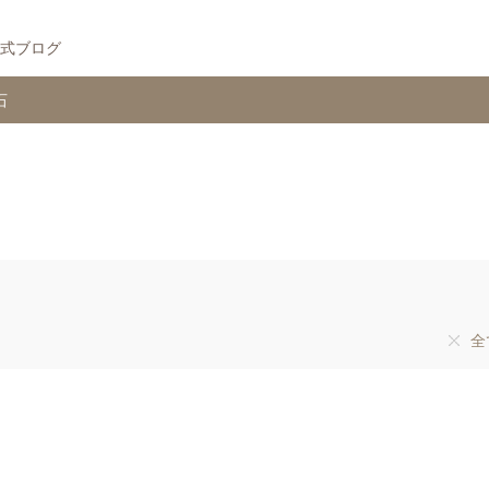
式ブログ
石
全