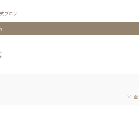
式ブログ
石
事
全