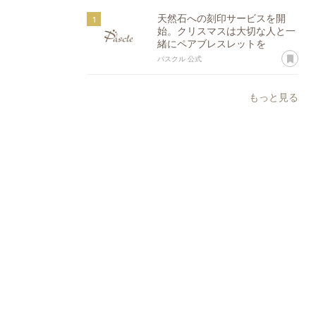
天然石への刻印サービスを開
始。クリスマスは大切な人と一
緒にペアブレスレットを
あ
パスクル 公式
もっと見る