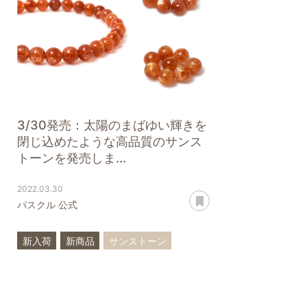
3/30発売：太陽のまばゆい輝きを
閉じ込めたような高品質のサンス
トーンを発売しま...
2022.03.30
あとで読む
パスクル 公式
新入荷
新商品
サンストーン
高品質
一点もの