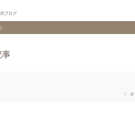
式ブログ
石
記事
全