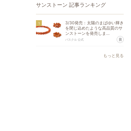
サンストーン
記事ランキング
3/30発売：太陽のまばゆい輝き
を閉じ込めたような高品質のサ
ンストーンを発売しま...
あ
パスクル 公式
もっと見る