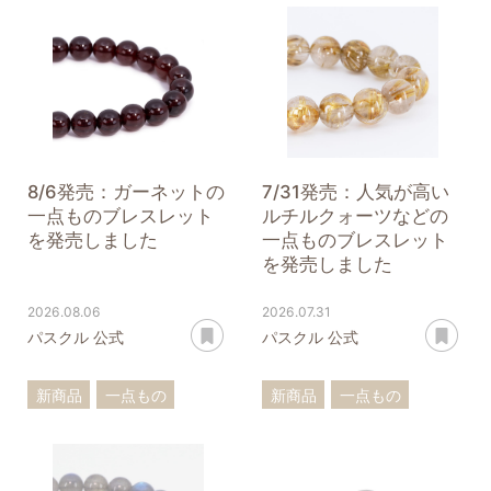
8/6発売：ガーネットの
7/31発売：人気が高い
一点ものブレスレット
ルチルクォーツなどの
を発売しました
一点ものブレスレット
を発売しました
2026.08.06
2026.07.31
あとで読む
あ
パスクル 公式
パスクル 公式
新商品
一点もの
新商品
一点もの
ブレスレット
ブレスレット
ガーネット
ルチルクォーツ