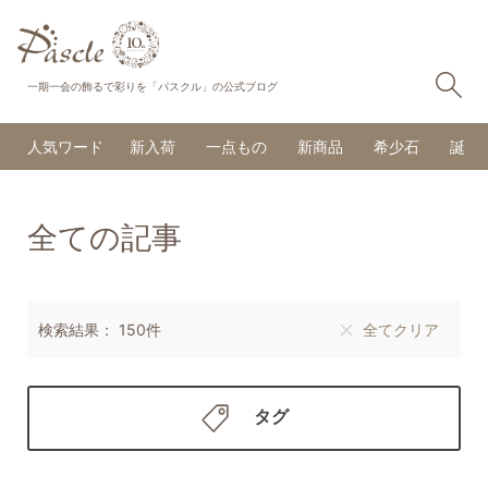
検
一期一会の飾るで彩りを「パスクル」の公式ブログ
人気ワード
新入荷
一点もの
新商品
希少石
誕生
全ての記事
検索結果： 150件
全てクリア
タグ