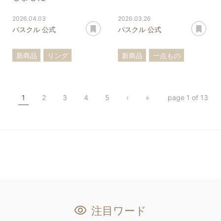
2026.04.03
2026.03.26
あとで読む
あ
パスクル 公式
パスクル 公式
新商品
リング
新商品
一点もの
アンクレット
アンモライト
1
2
3
4
5
›
»
page 1 of 13
注目ワード