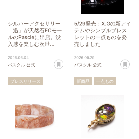
シルバーアクセサリー
5/29発売：X.Gの新アイ
「迅」が天然石ECモー
テムやシンプルブレス
ルのPascleに出店。没
レットの一点ものを発
入感を楽しむ次世...
売しました
2026.06.04
2026.05.29
あとで読む
あ
パスクル 公式
パスクル 公式
プレスリリース
新商品
一点もの
ブランド
モール
迅
ブレスレット
ストラップ