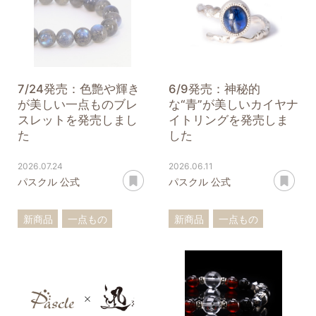
アクアマリン
7/24発売：色艶や輝き
6/9発売：神秘的
が美しい一点ものブレ
な“青”が美しいカイヤナ
スレットを発売しまし
イトリングを発売しま
た
した
2026.07.24
2026.06.11
あとで読む
あ
パスクル 公式
パスクル 公式
新商品
一点もの
新商品
一点もの
ブレスレット
カイヤナイト
リング
アイオライト
ラブラドライト
十勝石
翡翠