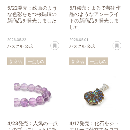
5/22発売：絵画のよう
5/1発売：まるで芸術作
な色彩をもつ桜瑪瑙の
品のようなアンモライ
新商品を発売しました
トの新商品を発売しま
した
2026.05.22
2026.05.01
あとで読む
あ
パスクル 公式
パスクル 公式
新商品
一点もの
新商品
一点もの
桜瑪瑙
バングル
アンモライト
ブレスレット
ペンダントトップ
ペンダントトップ
4/23発売：人気の一点
4/17発売：化石をジュ
ものブレスレットに新
エリーに仕立てたロマ