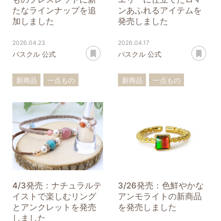
たなラインナップを追
ンあふれるアイテムを
加しました
発売しました
2026.04.23
2026.04.17
あとで読む
あ
パスクル 公式
パスクル 公式
新商品
一点もの
新商品
一点もの
ブレスレット
リング
ターコイズ
ペンダントトップ
ローズクォーツ
アンモナイト
フローライト
アンモライト
4/3発売：ナチュラルテ
3/26発売：色鮮やかな
イストで楽しむリング
アンモライトの新商品
とアンクレットを発売
を発売しました
しました