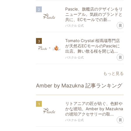
Pascle、旗艦店のデザインをリ
ニューアル。気鋭のブランドと
共に、ECモールでの新...
あ
パスクル 公式
Tomato Crystal 桜瑪瑙専門店
が天然石ECモールのPascleに
出店。舞い散る桜を閉じ込...
あ
パスクル 公式
もっと見る
Amber by Mazukna
記事ランキング
リトアニアの匠が紡ぐ、色鮮や
かな琥珀。Amber by Mazukna
の琥珀アクセサリーの取...
あ
パスクル 公式