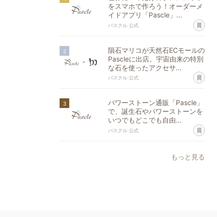
をスマホで作ろう！オーダーメ
イドアプリ「Pascle」...
あ
パスクル 公式
隕石マリコが天然石ECモールの
Pascleに出店。宇宙由来の特別
な石を使ったアクセサ...
あ
パスクル 公式
パワーストーン通販「Pascle」
で、誕生石やパワーストーンを
いつでもどこでも自由...
あ
パスクル 公式
もっと見る