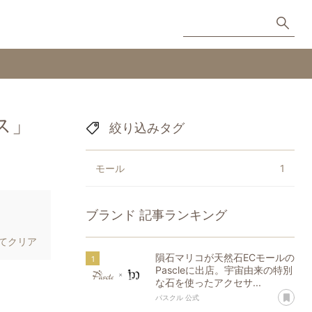
ス」
絞り込みタグ
モール
1
ブランド
記事ランキング
てクリア
隕石マリコが天然石ECモールの
Pascleに出店。宇宙由来の特別
な石を使ったアクセサ...
あ
パスクル 公式