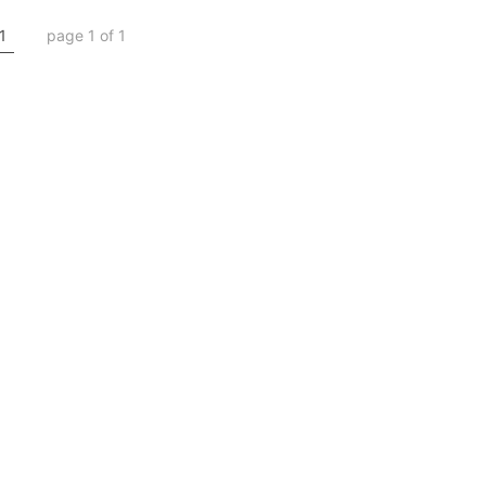
1
page 1 of 1