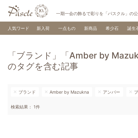
一期一会の飾るで彩りを「パスクル」の公
人気ワード
新入荷
一点もの
新商品
希少石
誕生
「ブランド」「Amber by Ma
のタグを含む記事
ブランド
Amber by Mazukna
アンバー
検索結果： 1件