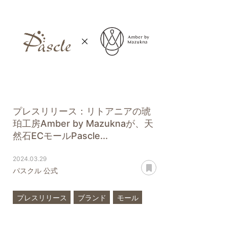
プレスリリース：リトアニアの琥
珀工房Amber by Mazuknaが、天
然石ECモールPascle...
2024.03.29
あとで読む
パスクル 公式
プレスリリース
ブランド
モール
Amber by Mazukna
アンバー