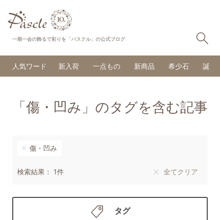
検
一期一会の飾るで彩りを「パスクル」の公式ブログ
人気ワード
新入荷
一点もの
新商品
希少石
誕生
「傷・凹み」のタグを含む記事
傷・凹み
検索結果： 1件
全てクリア
タグ