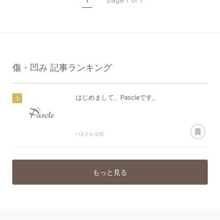
傷・凹み
記事ランキング
はじめまして、Pascleです。
あ
パスクル 公式
もっと見る