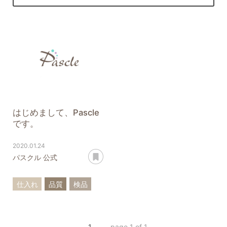
はじめまして、Pascle
です。
2020.01.24
あとで読む
パスクル 公式
仕入れ
品質
検品
粒の大きさ
傷・凹み
1
page 1 of 1