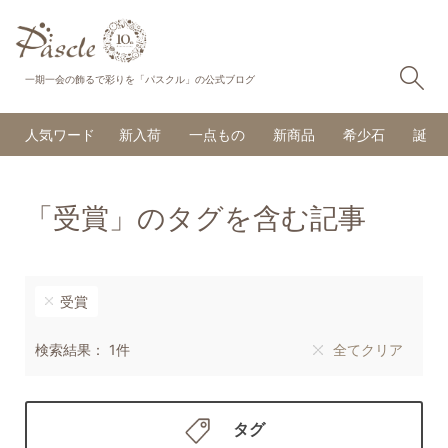
検
一期一会の飾るで彩りを「パスクル」の公式ブログ
人気ワード
新入荷
一点もの
新商品
希少石
誕生
「受賞」のタグを含む記事
受賞
検索結果： 1件
全てクリア
タグ