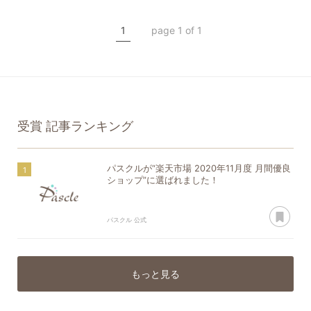
1
page 1 of 1
受賞
記事ランキング
パスクルが“楽天市場 2020年11月度 月間優良
ショップ”に選ばれました！
あ
パスクル 公式
もっと見る