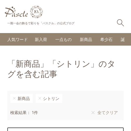
検
一期一会の飾るで彩りを「パスクル」の公式ブログ
人気ワード
新入荷
一点もの
新商品
希少石
誕生
「新商品」「シトリン」のタ
グを含む記事
新商品
シトリン
検索結果： 1件
全てクリア