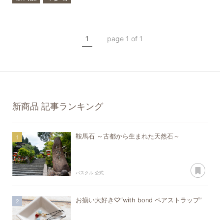
一点もの
シトリン
アメトリン
トルマリン
1
page 1 of 1
誕生石
新商品
記事ランキング
鞍馬石 ～古都から生まれた天然石～
あ
パスクル 公式
お揃い大好き♡“with bond ペアストラップ”