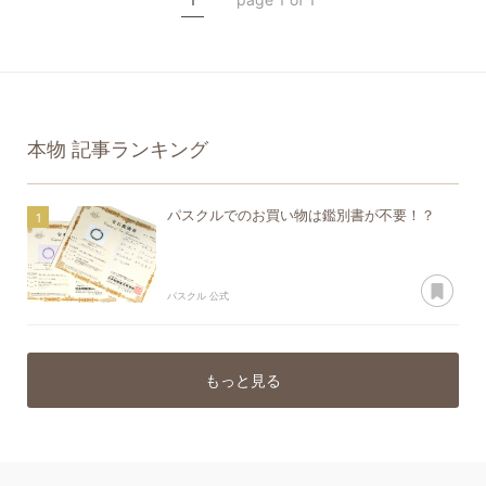
本物
記事ランキング
パスクルでのお買い物は鑑別書が不要！？
あ
パスクル 公式
もっと見る