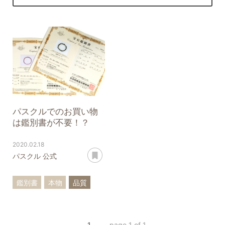
パスクルでのお買い物
は鑑別書が不要！？
2020.02.18
あとで読む
パスクル 公式
鑑別書
本物
品質
偽物
1
page 1 of 1