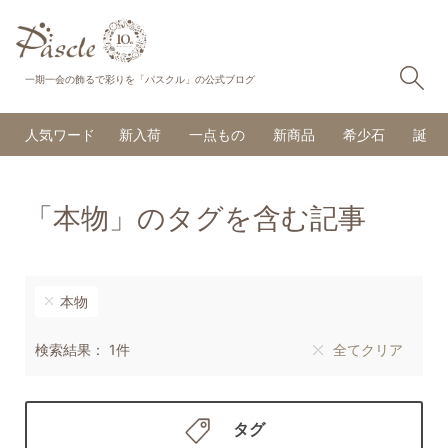
検
一期一会の飾るで彩りを「パスクル」の公式ブログ
人気ワード
新入荷
一点もの
新商品
希少石
誕生
「本物」のタグを含む記事
本物
検索結果： 1件
全てクリア
タグ