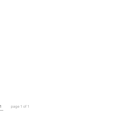
1
page 1 of 1