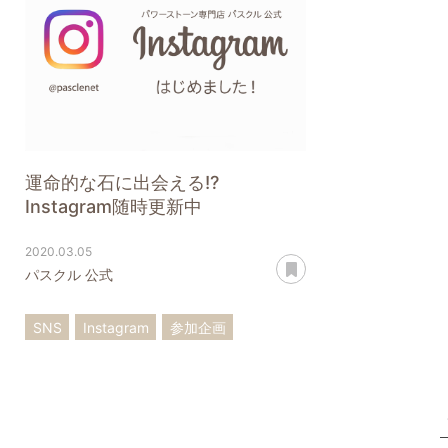
運命的な石に出会える!?
Instagram随時更新中
2020.03.05
あとで読む
パスクル 公式
SNS
Instagram
参加企画
石と逢う
石の探し方
石の魅力