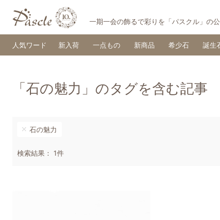
一期一会の飾るで彩りを「パスクル」の公
人気ワード
新入荷
一点もの
新商品
希少石
誕生
「石の魅力」のタグを含む記事
石の魅力
検索結果： 1件