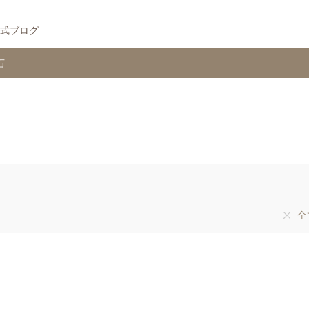
式ブログ
石
全