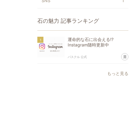
SNS
1
石の魅力
記事ランキング
運命的な石に出会える!?
Instagram随時更新中
あ
パスクル 公式
もっと見る