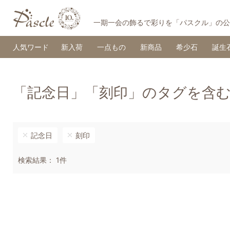
一期一会の飾るで彩りを「パスクル」の公
人気ワード
新入荷
一点もの
新商品
希少石
誕生
「記念日」「刻印」のタグを含
記念日
刻印
検索結果： 1件