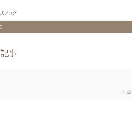
式ブログ
石
む記事
全