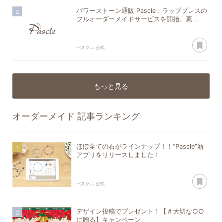
パワーストーン通販 Pascle：ラップブレスの
フルオーダーメイドサービスを開始。素...
あ
パスクル 公式
もっと見る
オーダーメイド
記事ランキング
ほぼ全ての石がラインナップ！！“Pascle”新
アプリをリリースしました！
あ
パスクル 公式
デザイン投稿でプレゼント！【＃大切な○○
に贈る】キャンペーン