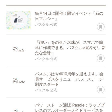
毎月14日に開催！限定イベント『石の
日マルシェ』
あ
パスクル 公式
「想い」をのせた念珠が、スマホで簡
単に作成できる。パスクル×彩やが、新
たな念珠...
あ
パスクル 公式
パスクルは今年10周年を迎えます。会
員サービスをリニューアル、ステージ
制度スタート
あ
パスクル 公式
パワーストーン通販 Pascle：ラップブ
レスのフルオーダーメイドサービスを