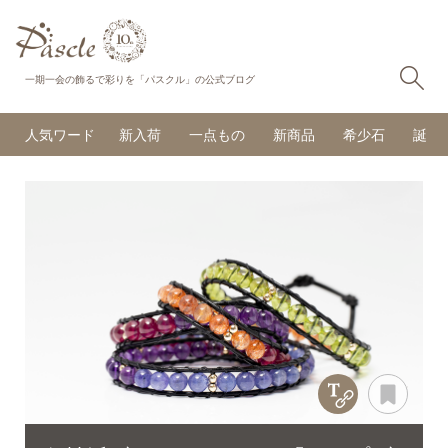
検
一期一会の飾るで彩りを「パスクル」の公式ブログ
人気ワード
新入荷
一点もの
新商品
希少石
誕生
Copy Title &
あと