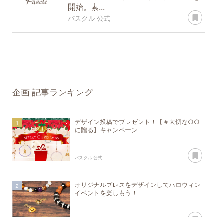
開始。素...
あ
パスクル 公式
企画
記事ランキング
デザイン投稿でプレゼント！【＃大切な○○
に贈る】キャンペーン
あ
パスクル 公式
オリジナルブレスをデザインしてハロウィン
イベントを楽しもう！
あ