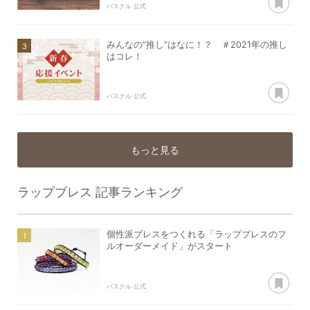
パスクル 公式
みんなの“推し”はなに！？ ＃2021年の推し
はコレ！
あ
パスクル 公式
もっと見る
ラップブレス
記事ランキング
個性派ブレスをつくれる「ラップブレスのフ
ルオーダーメイド」がスタート
あ
パスクル 公式