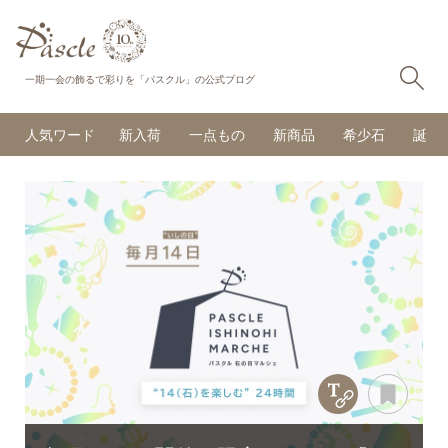
検
一期一会の飾るで彩りを「パスクル」の公式ブログ
人気ワード
新入荷
一点もの
新商品
希少石
誕生
Copy Title &
あと