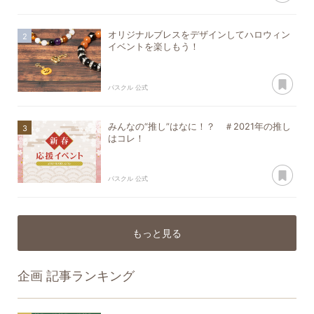
オリジナルブレスをデザインしてハロウィン
イベントを楽しもう！
あ
パスクル 公式
みんなの“推し”はなに！？ ＃2021年の推し
はコレ！
あ
パスクル 公式
もっと見る
企画
記事ランキング