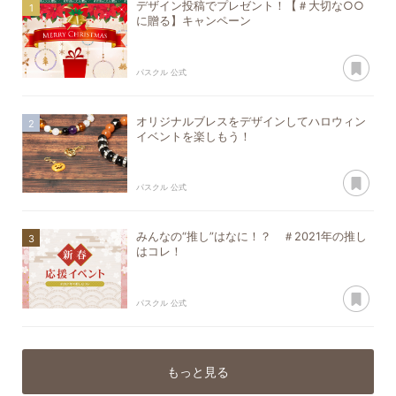
デザイン投稿でプレゼント！【＃大切な○○
に贈る】キャンペーン
あ
パスクル 公式
オリジナルブレスをデザインしてハロウィン
イベントを楽しもう！
あ
パスクル 公式
みんなの“推し”はなに！？ ＃2021年の推し
はコレ！
あ
パスクル 公式
もっと見る