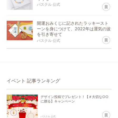
あ
パスクル 公式
開運おみくじに記されたラッキースト
ーンを身につけて、2022年は運気の波
を引き寄せて
あ
パスクル 公式
イベント
記事ランキング
デザイン投稿でプレゼント！【＃大切な○○
に贈る】キャンペーン
あ
パスクル 公式