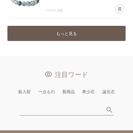
あ
パスクル 公式
もっと見る
注目ワード
新入荷
一点もの
新商品
希少石
誕生石