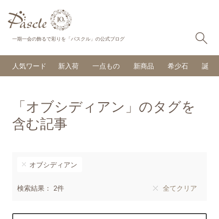
検
一期一会の飾るで彩りを「パスクル」の公式ブログ
人気ワード
新入荷
一点もの
新商品
希少石
誕生
「オブシディアン」のタグを
含む記事
オブシディアン
検索結果： 2件
全てクリア