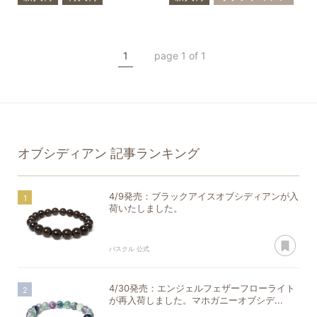
フローライト
オブシディアン
1
page 1 of 1
一点もの
オブシディアン
記事ランキング
4/9発売：ブラックアイスオブシディアンが入
荷いたしました。
あ
パスクル 公式
4/30発売：エンジェルフェザーフローライト
が再入荷しました。マホガニーオブシデ...