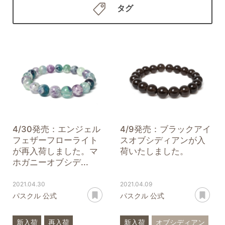
タグ
4/30発売：エンジェル
4/9発売：ブラックアイ
フェザーフローライト
スオブシディアンが入
が再入荷しました。マ
荷いたしました。
ホガニーオブシデ...
2021.04.30
2021.04.09
あとで読む
あ
パスクル 公式
パスクル 公式
新入荷
再入荷
新入荷
オブシディアン