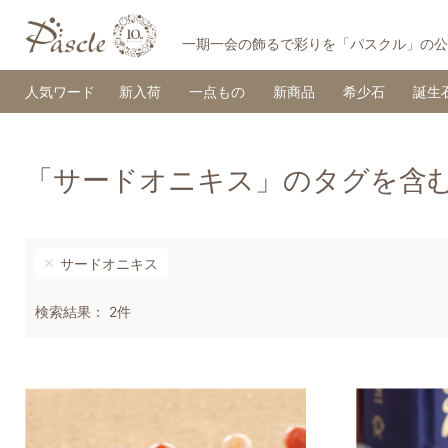
一期一会の飾るで彩りを「パスクル」の公
人気ワード
新入荷
一点もの
新商品
希少石
誕生
「サードオニキス」のタグを含
サードオニキス
検索結果： 2件