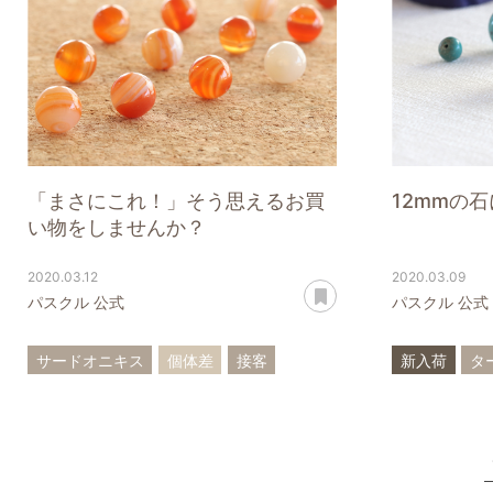
「まさにこれ！」そう思えるお買
12mmの
い物をしませんか？
2020.03.12
2020.03.09
あとで読む
パスクル 公式
パスクル 公式
サードオニキス
個体差
接客
新入荷
タ
サービス
買い物テク
石の探し方
ブルームー
誕生石