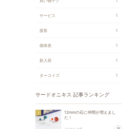
買い物テク
1
サービス
1
接客
1
個体差
1
新入荷
1
ターコイズ
1
サードオニキス
記事ランキング
12mmの石に仲間が増えまし
た！
あ
パスクル 公式