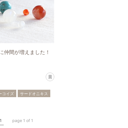
石に仲間が増えました！
あとで読む
ーコイズ
サードオニキス
ンストーン
星座石
1
page 1 of 1