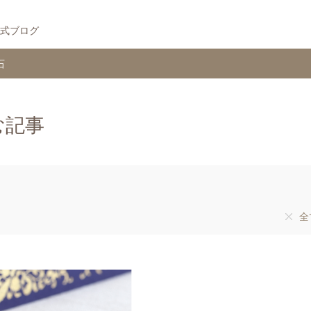
式ブログ
石
む記事
全