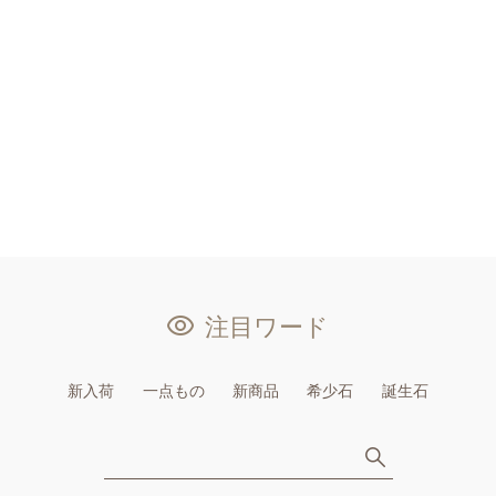
注目ワード
新入荷
一点もの
新商品
希少石
誕生石