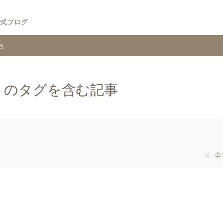
式ブログ
石
」のタグを含む記事
全