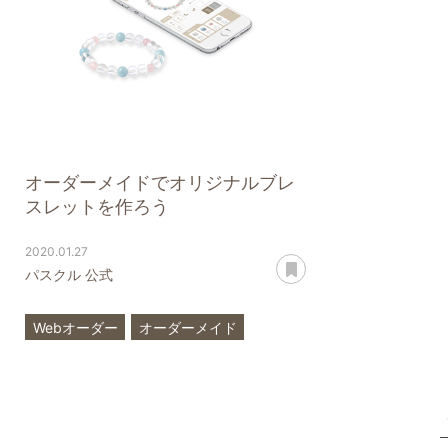
オーダーメイドでオリジナルブレ
スレットを作ろう
2020.01.27
あとで読む
パスクル 公式
Webオーダー
オーダーメイド
ハンドメイド
オリジナル
ブレスレット