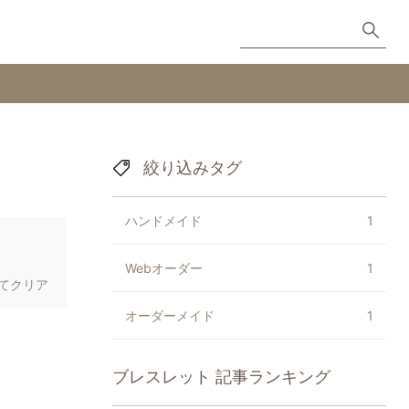
絞り込みタグ
ハンドメイド
1
Webオーダー
1
てクリア
オーダーメイド
1
ブレスレット
記事ランキング