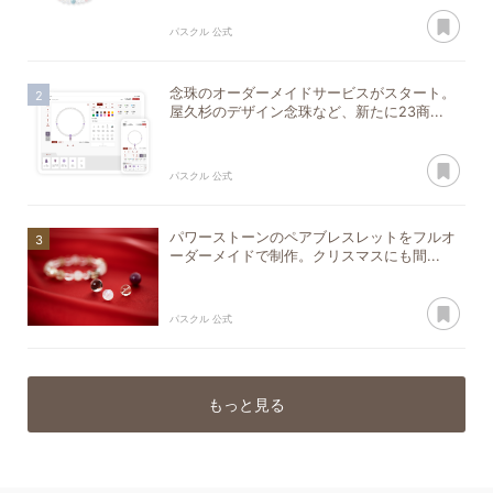
あ
パスクル 公式
念珠のオーダーメイドサービスがスタート。
屋久杉のデザイン念珠など、新たに23商...
あ
パスクル 公式
パワーストーンのペアブレスレットをフルオ
ーダーメイドで制作。クリスマスにも間...
あ
パスクル 公式
もっと見る