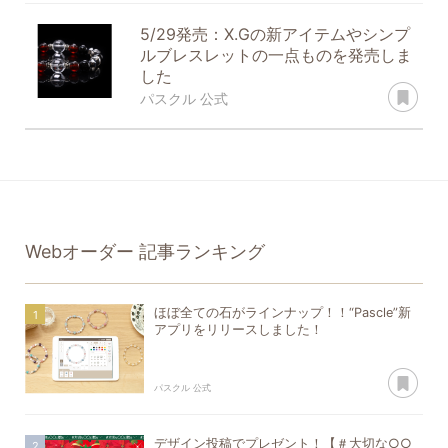
5/29発売：X.Gの新アイテムやシンプ
ルブレスレットの一点ものを発売しま
した
あ
パスクル 公式
Webオーダー
記事ランキング
ほぼ全ての石がラインナップ！！“Pascle”新
アプリをリリースしました！
あ
パスクル 公式
デザイン投稿でプレゼント！【＃大切な○○