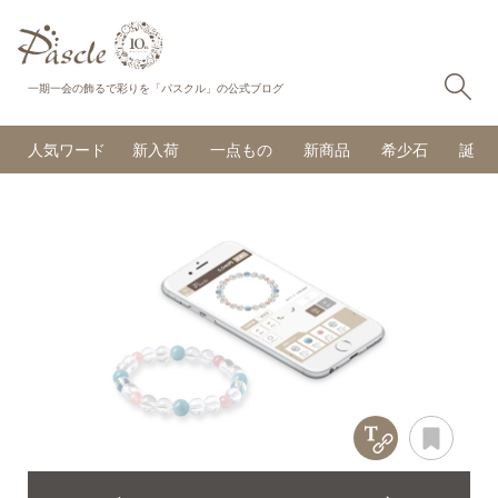
検
一期一会の飾るで彩りを「パスクル」の公式ブログ
人気ワード
新入荷
一点もの
新商品
希少石
誕生
Copy Title &
あと