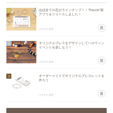
ほぼ全ての石がラインナップ！！“Pascle”新
アプリをリリースしました！
あ
パスクル 公式
オリジナルブレスをデザインしてハロウィン
イベントを楽しもう！
あ
パスクル 公式
オーダーメイドでオリジナルブレスレットを
作ろう
あ
パスクル 公式