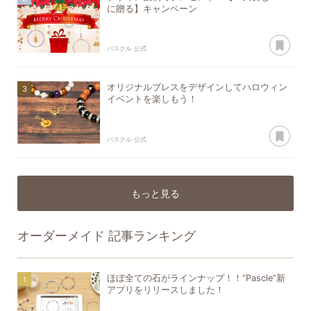
に贈る】キャンペーン
あ
パスクル 公式
オリジナルブレスをデザインしてハロウィン
イベントを楽しもう！
あ
パスクル 公式
もっと見る
オーダーメイド
記事ランキング
ほぼ全ての石がラインナップ！！“Pascle”新
アプリをリリースしました！