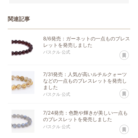
関連記事
8/6発売：ガーネットの一点ものブレス
レットを発売しました
あ
パスクル 公式
7/31発売：人気が高いルチルクォーツ
などの一点ものブレスレットを発売し
ました
あ
パスクル 公式
7/24発売：色艶や輝きが美しい一点も
のブレスレットを発売しました
あ
パスクル 公式