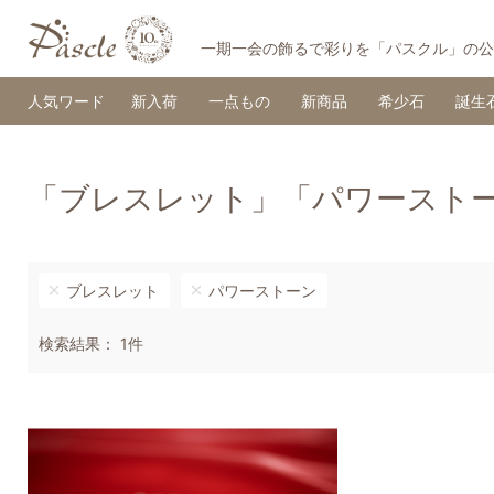
一期一会の飾るで彩りを「パスクル」の公
人気ワード
新入荷
一点もの
新商品
希少石
誕生
「ブレスレット」「パワースト
ブレスレット
パワーストーン
検索結果： 1件