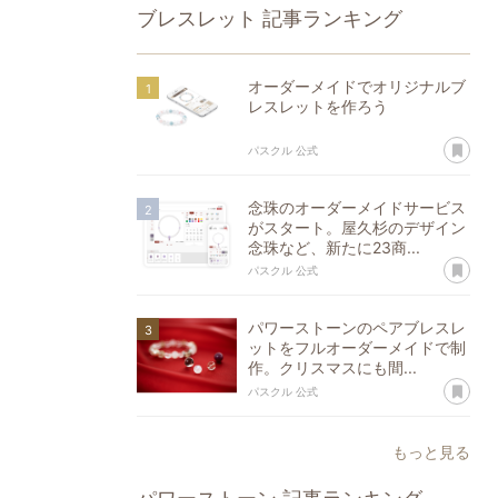
ブレスレット
記事ランキング
オーダーメイドでオリジナルブ
レスレットを作ろう
あ
パスクル 公式
念珠のオーダーメイドサービス
がスタート。屋久杉のデザイン
念珠など、新たに23商...
あ
パスクル 公式
パワーストーンのペアブレスレ
ットをフルオーダーメイドで制
作。クリスマスにも間...
あ
パスクル 公式
もっと見る