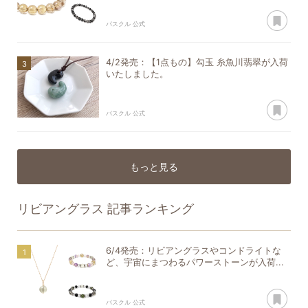
あ
パスクル 公式
4/2発売：【1点もの】勾玉 糸魚川翡翠が入荷
いたしました。
あ
パスクル 公式
もっと見る
リビアングラス
記事ランキング
6/4発売：リビアングラスやコンドライトな
ど、宇宙にまつわるパワーストーンが入荷...
あ
パスクル 公式