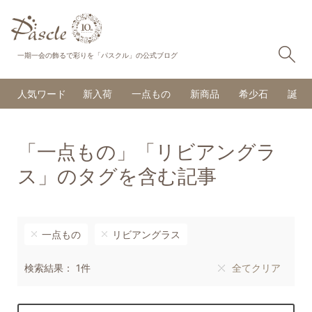
検
一期一会の飾るで彩りを「パスクル」の公式ブログ
人気ワード
新入荷
一点もの
新商品
希少石
誕生
「一点もの」「リビアングラ
ス」のタグを含む記事
一点もの
リビアングラス
検索結果： 1件
全てクリア