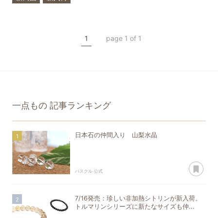
宇宙石
希少石
一点もの
モルダバイト
1
page 1 of 1
リビアングラス
一点もの
記事ランキング
日本石の仲間入り 山梨水晶
あ
パスクル 公式
7/16発売：珍しい非加熱シトリンが新入荷。
トルマリンシリーズに新たなサイズも仲...