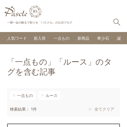
検
一期一会の飾るで彩りを「パスクル」の公式ブログ
人気ワード
新入荷
一点もの
新商品
希少石
誕生
「一点もの」「ルース」のタ
グを含む記事
一点もの
ルース
検索結果： 1件
全てクリア