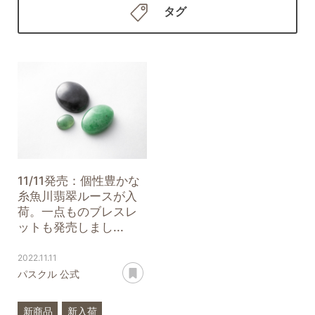
タグ
11/11発売：個性豊かな
糸魚川翡翠ルースが入
荷。一点ものブレスレ
ットも発売しまし...
2022.11.11
あとで読む
パスクル 公式
新商品
新入荷