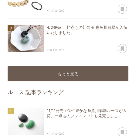
あ
パスクル 公式
4/2発売：【1点もの】勾玉 糸魚川翡翠が入荷
いたしました。
あ
パスクル 公式
もっと見る
ルース
記事ランキング
11/11発売：個性豊かな糸魚川翡翠ルースが入
荷。一点ものブレスレットも発売しまし...
あ
パスクル 公式