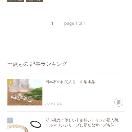
ルース
一点もの
日本石
糸魚川翡翠
1
page 1 of 1
一点もの
記事ランキング
日本石の仲間入り 山梨水晶
あ
パスクル 公式
7/16発売：珍しい非加熱シトリンが新入荷。
トルマリンシリーズに新たなサイズも仲...