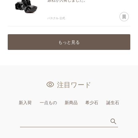
原石が入荷しました。
あ
パスクル 公式
もっと見る
注目ワード
新入荷
一点もの
新商品
希少石
誕生石