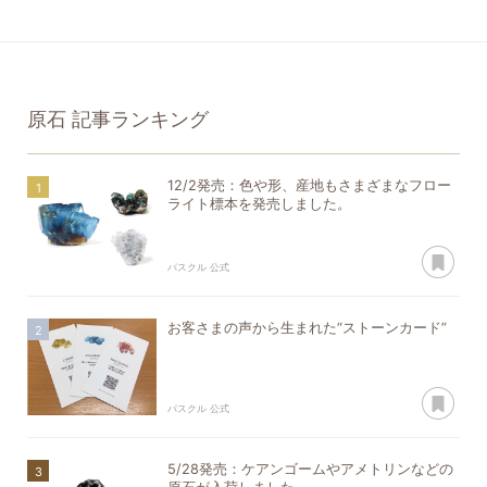
原石
記事ランキング
12/2発売：色や形、産地もさまざまなフロー
ライト標本を発売しました。
あ
パスクル 公式
お客さまの声から生まれた“ストーンカード”
あ
パスクル 公式
5/28発売：ケアンゴームやアメトリンなどの