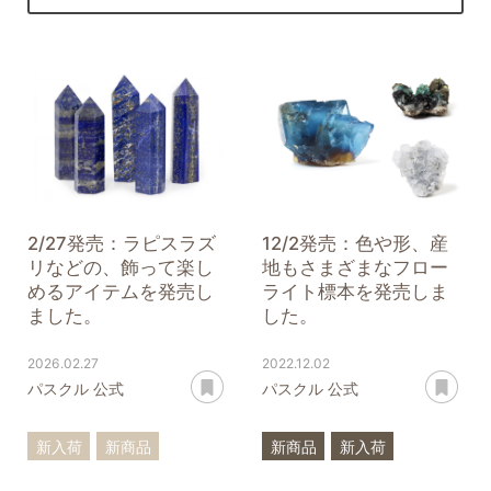
2/27発売：ラピスラズ
12/2発売：色や形、産
リなどの、飾って楽し
地もさまざまなフロー
めるアイテムを発売し
ライト標本を発売しま
ました。
した。
2026.02.27
2022.12.02
あとで読む
あ
パスクル 公式
パスクル 公式
新入荷
新商品
新商品
新入荷
一点もの
原石
標本
一点もの
原石
標本