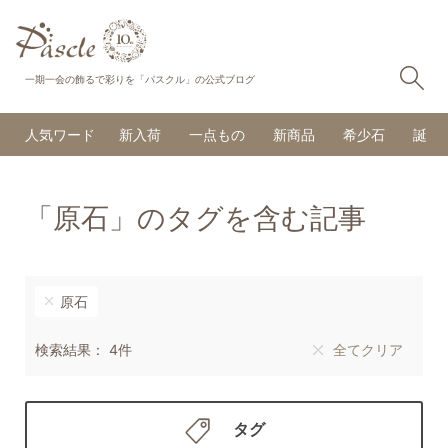
検
一期一会の飾るで彩りを「パスクル」の公式ブログ
人気ワード
新入荷
一点もの
新商品
希少石
誕生
「原石」のタグを含む記事
原石
検索結果： 4件
全てクリア
タグ