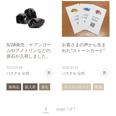
ラピスラズリ
フローライト
フローライト
アメジスト
5/28発売：ケアンゴー
お客さまの声から生ま
ムやアメトリンなどの
れた“ストーンカード”
原石が入荷しました。
2021.05.28
2020.01.31
あとで読む
あ
パスクル 公式
パスクル 公式
新商品
新入荷
原石
ストーンカード
産地
希少石
一点もの
原石
石辞典
誕生石
アメトリン
ターコイズ
1
page 1 of 1
ラピスラズリ