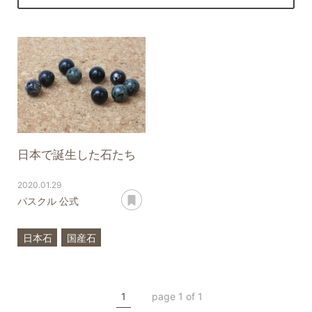
日本で誕生した石たち
2020.01.29
あとで読む
パスクル 公式
日本石
国産石
神居古潭石
サヌカイト
天照石
1
page 1 of 1