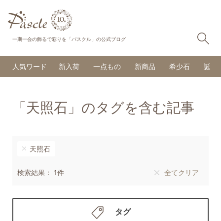
検
一期一会の飾るで彩りを「パスクル」の公式ブログ
人気ワード
新入荷
一点もの
新商品
希少石
誕生
「天照石」のタグを含む記事
天照石
検索結果： 1件
全てクリア
タグ