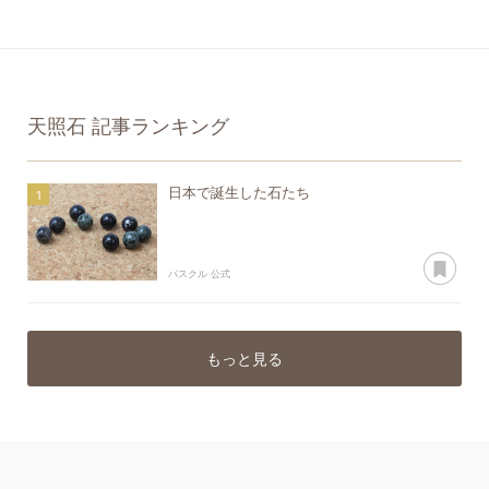
天照石
記事ランキング
日本で誕生した石たち
あ
パスクル 公式
もっと見る