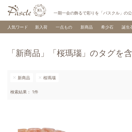
一期一会の飾るで彩りを「パスクル」の公
人気ワード
新入荷
一点もの
新商品
希少石
誕生
「新商品」「桜瑪瑙」のタグを
新商品
桜瑪瑙
検索結果： 1件