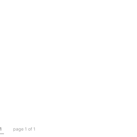
1
page 1 of 1