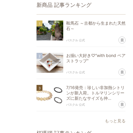
新商品
記事ランキング
鞍馬石 ～古都から生まれた天然
石～
あ
パスクル 公式
お揃い大好き♡“with bond ペア
ストラップ”
あ
パスクル 公式
7/16発売：珍しい非加熱シトリ
ンが新入荷。トルマリンシリー
ズに新たなサイズも仲...
あ
パスクル 公式
もっと見る