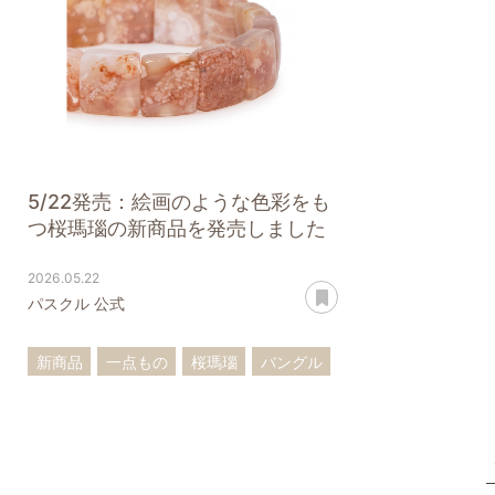
5/22発売：絵画のような色彩をも
つ桜瑪瑙の新商品を発売しました
2026.05.22
あとで読む
パスクル 公式
新商品
一点もの
桜瑪瑙
バングル
ブレスレット
ペンダントトップ