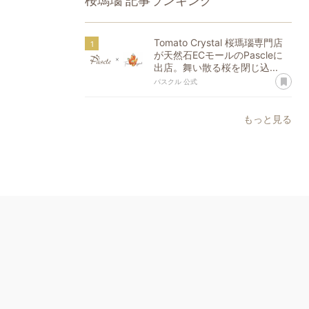
桜瑪瑙
記事ランキング
Tomato Crystal 桜瑪瑙専門店
が天然石ECモールのPascleに
出店。舞い散る桜を閉じ込...
あ
パスクル 公式
もっと見る