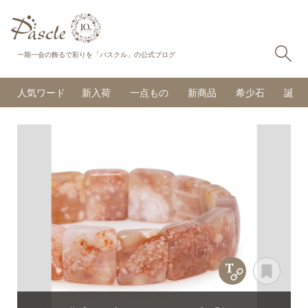
検
一期一会の飾るで彩りを「パスクル」の公式ブログ
人気ワード
新入荷
一点もの
新商品
希少石
誕生
Copy Title &
あと