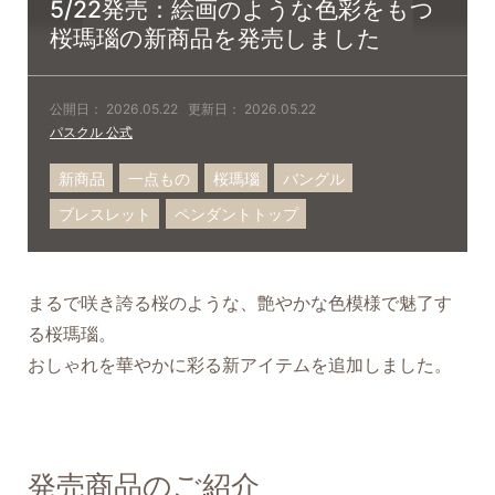
5/22発売：絵画のような色彩をもつ
桜瑪瑙の新商品を発売しました
公開日：
2026.05.22
更新日：
2026.05.22
パスクル 公式
新商品
一点もの
桜瑪瑙
バングル
ブレスレット
ペンダントトップ
まるで咲き誇る桜のような、艶やかな色模様で魅了す
る桜瑪瑙。
おしゃれを華やかに彩る新アイテムを追加しました。
発売商品のご紹介