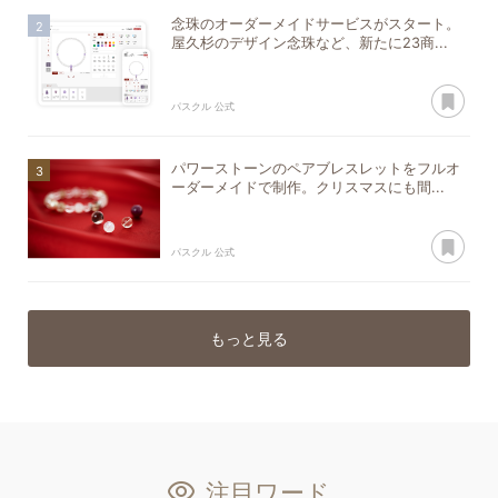
念珠のオーダーメイドサービスがスタート。
屋久杉のデザイン念珠など、新たに23商...
あ
パスクル 公式
パワーストーンのペアブレスレットをフルオ
ーダーメイドで制作。クリスマスにも間...
あ
パスクル 公式
もっと見る
注目ワード