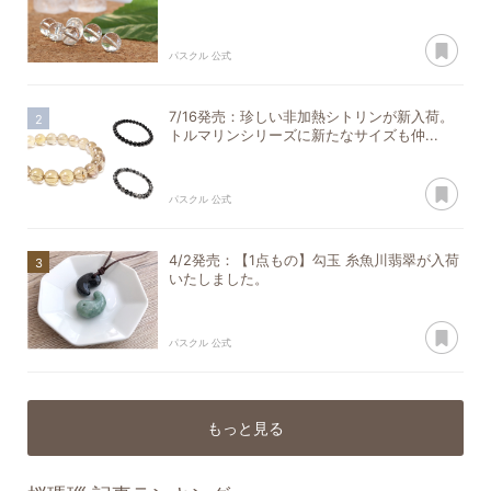
あ
パスクル 公式
7/16発売：珍しい非加熱シトリンが新入荷。
トルマリンシリーズに新たなサイズも仲...
あ
パスクル 公式
4/2発売：【1点もの】勾玉 糸魚川翡翠が入荷
いたしました。
あ
パスクル 公式
もっと見る