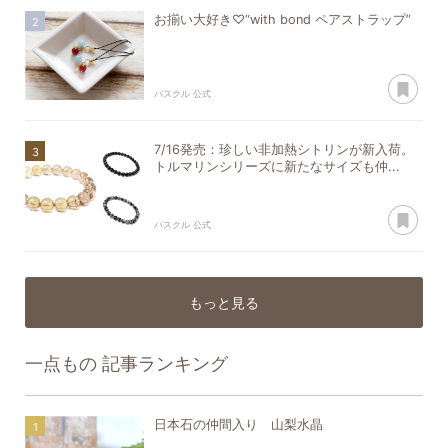
お揃い大好き♡“with bond ペアストラップ”
あ
パスクル 公式
7/16発売：珍しい非加熱シトリンが新入荷。
トルマリンシリーズに新たなサイズも仲...
あ
パスクル 公式
もっと見る
一点もの
記事ランキング
日本石の仲間入り 山梨水晶