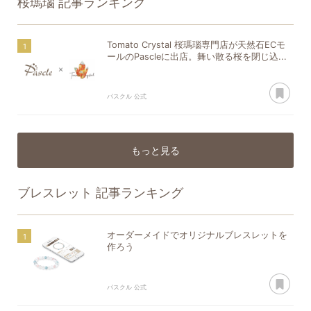
桜瑪瑙
記事ランキング
Tomato Crystal 桜瑪瑙専門店が天然石ECモ
ールのPascleに出店。舞い散る桜を閉じ込...
あ
パスクル 公式
もっと見る
ブレスレット
記事ランキング
オーダーメイドでオリジナルブレスレットを
作ろう
あ
パスクル 公式