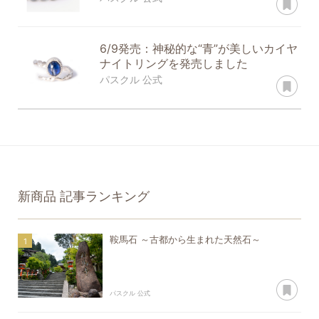
6/9発売：神秘的な“青”が美しいカイヤ
ナイトリングを発売しました
あ
パスクル 公式
新商品
記事ランキング
鞍馬石 ～古都から生まれた天然石～
あ
パスクル 公式