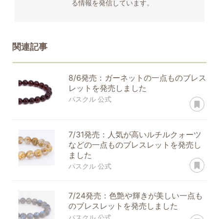
る情報を発信しています。
関連記事
8/6発売：ガーネットの一点ものブレス
レットを発売しました
あ
パスクル 公式
7/31発売：人気が高いルチルクォーツ
などの一点ものブレスレットを発売し
ました
あ
パスクル 公式
7/24発売：色艶や輝きが美しい一点も
のブレスレットを発売しました
あ
パスクル 公式