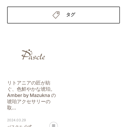
タグ
リトアニアの匠が紡
ぐ、色鮮やかな琥珀。
Amber by Mazukna の
琥珀アクセサリーの
取...
2024.03.29
あとで読む
パスクル 公式