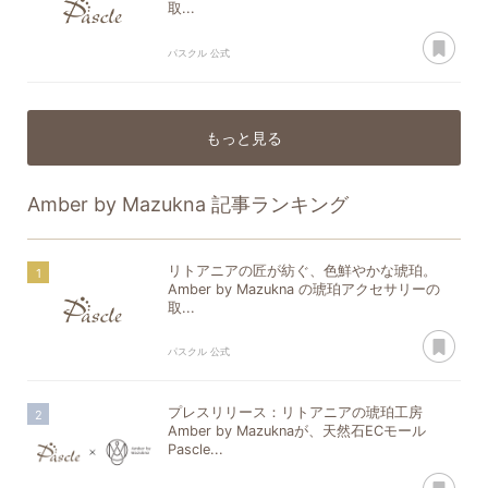
取...
あ
パスクル 公式
もっと見る
Amber by Mazukna
記事ランキング
リトアニアの匠が紡ぐ、色鮮やかな琥珀。
Amber by Mazukna の琥珀アクセサリーの
取...
あ
パスクル 公式
プレスリリース：リトアニアの琥珀工房
Amber by Mazuknaが、天然石ECモール
Pascle...
あ