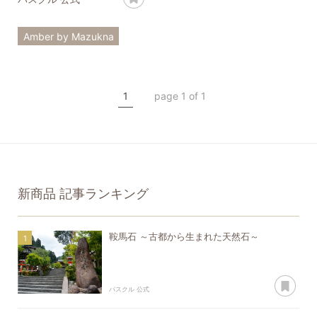
Amber by Mazukna
琥珀
新商品
新入荷
1
page 1 of 1
新商品
記事ランキング
鞍馬石 ～古都から生まれた天然石～
あ
パスクル 公式