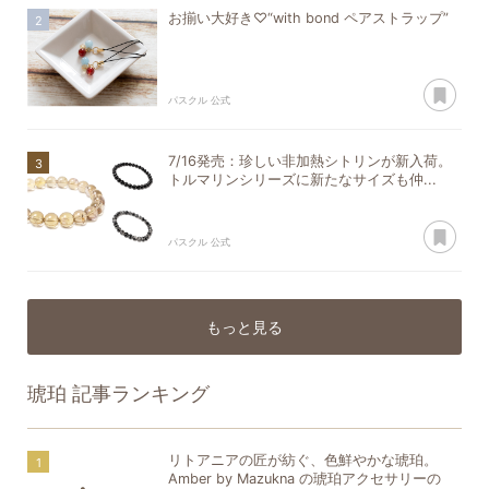
お揃い大好き♡“with bond ペアストラップ”
あ
パスクル 公式
7/16発売：珍しい非加熱シトリンが新入荷。
トルマリンシリーズに新たなサイズも仲...
あ
パスクル 公式
もっと見る
琥珀
記事ランキング
リトアニアの匠が紡ぐ、色鮮やかな琥珀。
Amber by Mazukna の琥珀アクセサリーの