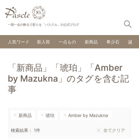
検
一期一会の飾るで彩りを「パスクル」の公式ブログ
人気ワード
新入荷
一点もの
新商品
希少石
誕生
「新商品」「琥珀」「Amber
by Mazukna」のタグを含む記
事
新商品
琥珀
Amber by Mazukna
検索結果： 1件
全てクリア