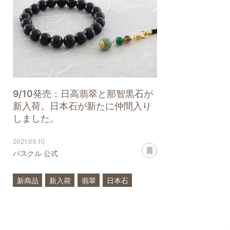
9/10発売：日高翡翠と那智黒石が
新入荷。日本石が新たに仲間入り
しました。
2021.09.10
あとで読む
パスクル 公式
新商品
新入荷
翡翠
日本石
日高翡翠
那智黒石