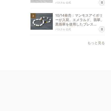
あ
パスクル 公式
10/14発売：マンモスアイボリ
ーが入荷。エメラルド、翡翠、
黒翡翠を使用したブレス...
あ
パスクル 公式
もっと見る