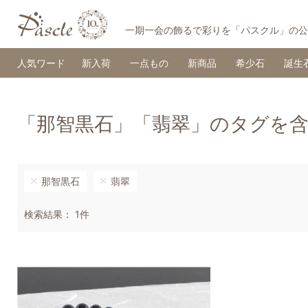
一期一会の飾るで彩りを「パスクル」の公
人気ワード
新入荷
一点もの
新商品
希少石
誕生
「那智黒石」「翡翠」のタグを
那智黒石
翡翠
検索結果： 1件