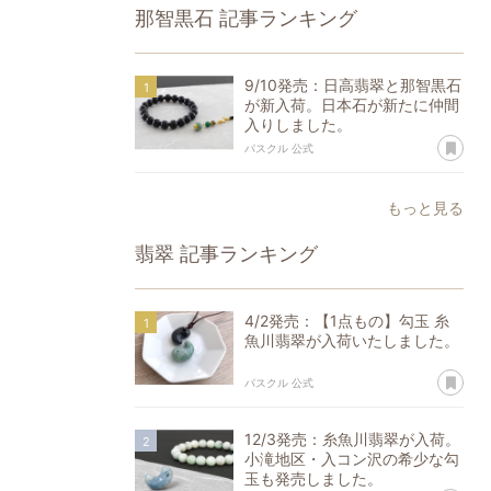
那智黒石
記事ランキング
9/10発売：日高翡翠と那智黒石
が新入荷。日本石が新たに仲間
入りしました。
あ
パスクル 公式
もっと見る
翡翠
記事ランキング
4/2発売：【1点もの】勾玉 糸
魚川翡翠が入荷いたしました。
あ
パスクル 公式
12/3発売：糸魚川翡翠が入荷。
小滝地区・入コン沢の希少な勾
玉も発売しました。