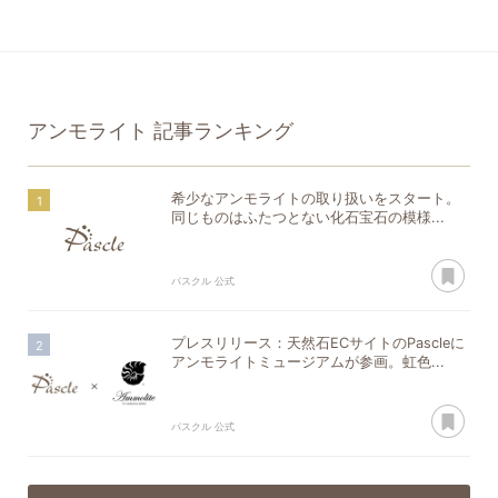
アンモライト
記事ランキング
希少なアンモライトの取り扱いをスタート。
同じものはふたつとない化石宝石の模様...
あ
パスクル 公式
プレスリリース：天然石ECサイトのPascleに
アンモライトミュージアムが参画。虹色...
あ
パスクル 公式