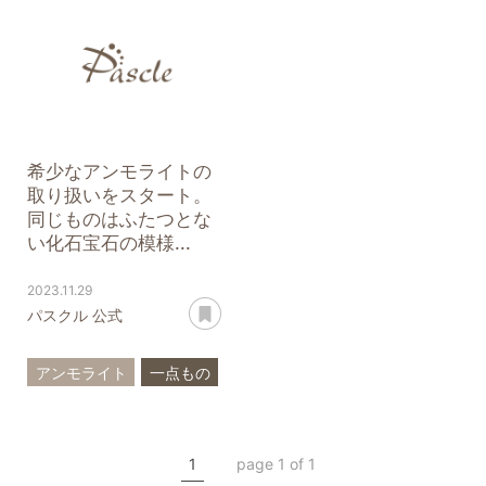
新商品
新入荷
希少なアンモライトの
取り扱いをスタート。
同じものはふたつとな
い化石宝石の模様...
2023.11.29
あとで読む
パスクル 公式
アンモライト
一点もの
新商品
新入荷
1
page 1 of 1