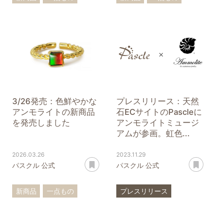
アンモライト
リング
ペンダントトップ
ペンダントトップ
アンモナイト
アンモライト
3/26発売：色鮮やかな
プレスリリース：天然
アンモライトの新商品
石ECサイトのPascleに
を発売しました
アンモライトミュージ
アムが参画。虹色...
2026.03.26
2023.11.29
あとで読む
あ
パスクル 公式
パスクル 公式
新商品
一点もの
プレスリリース
アンモライト
アンモライト
一点もの