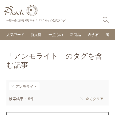
検
一期一会の飾るで彩りを「パスクル」の公式ブログ
人気ワード
新入荷
一点もの
新商品
希少石
誕生
「アンモライト」のタグを含
む記事
アンモライト
検索結果： 5件
全てクリア