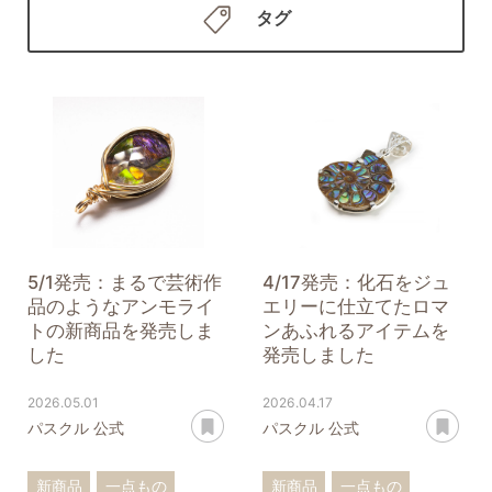
タグ
5/1発売：まるで芸術作
4/17発売：化石をジュ
品のようなアンモライ
エリーに仕立てたロマ
トの新商品を発売しま
ンあふれるアイテムを
した
発売しました
2026.05.01
2026.04.17
あとで読む
あ
パスクル 公式
パスクル 公式
新商品
一点もの
新商品
一点もの