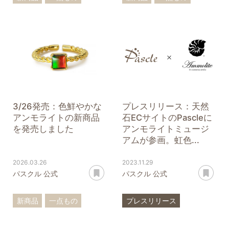
アンモライト
リング
ペンダントトップ
ペンダントトップ
アンモナイト
アンモライト
3/26発売：色鮮やかな
プレスリリース：天然
アンモライトの新商品
石ECサイトのPascleに
を発売しました
アンモライトミュージ
アムが参画。虹色...
2026.03.26
2023.11.29
あとで読む
あ
パスクル 公式
パスクル 公式
新商品
一点もの
プレスリリース
アンモライト
アンモライト
一点もの