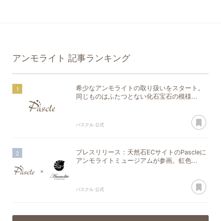
アンモライト
記事ランキング
希少なアンモライトの取り扱いをスタート。
同じものはふたつとない化石宝石の模様...
あ
パスクル 公式
プレスリリース：天然石ECサイトのPascleに
アンモライトミュージアムが参画。虹色...
あ
パスクル 公式