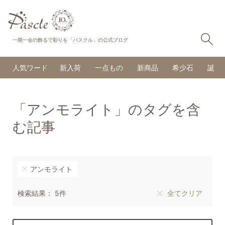
検
一期一会の飾るで彩りを「パスクル」の公式ブログ
人気ワード
新入荷
一点もの
新商品
希少石
誕生
「アンモライト」のタグを含
む記事
アンモライト
検索結果： 5件
全てクリア