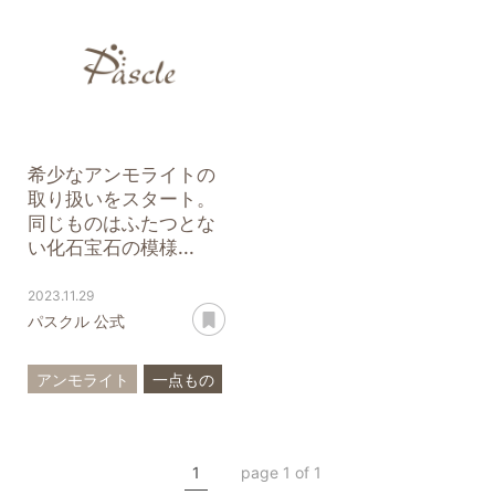
新商品
新入荷
希少なアンモライトの
取り扱いをスタート。
同じものはふたつとな
い化石宝石の模様...
2023.11.29
あとで読む
パスクル 公式
アンモライト
一点もの
新商品
新入荷
1
page 1 of 1