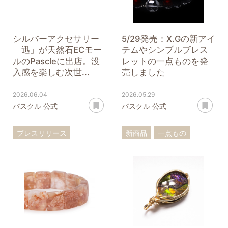
シルバーアクセサリー
5/29発売：X.Gの新アイ
「迅」が天然石ECモー
テムやシンプルブレス
ルのPascleに出店。没
レットの一点ものを発
入感を楽しむ次世...
売しました
2026.06.04
2026.05.29
あとで読む
あ
パスクル 公式
パスクル 公式
プレスリリース
新商品
一点もの
ブランド
モール
迅
ブレスレット
ストラップ