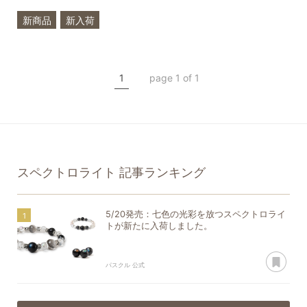
新商品
新入荷
希少石
スペクトロライト
1
page 1 of 1
ラブラドライト
プラチナルチルクォーツ
アコヤ真珠
スペクトロライト
記事ランキング
5/20発売：七色の光彩を放つスペクトロライ
トが新たに入荷しました。
あ
パスクル 公式