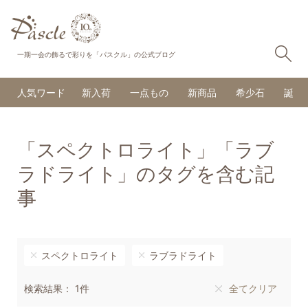
検
一期一会の飾るで彩りを「パスクル」の公式ブログ
人気ワード
新入荷
一点もの
新商品
希少石
誕生
「スペクトロライト」「ラブ
ラドライト」のタグを含む記
事
スペクトロライト
ラブラドライト
検索結果： 1件
全てクリア