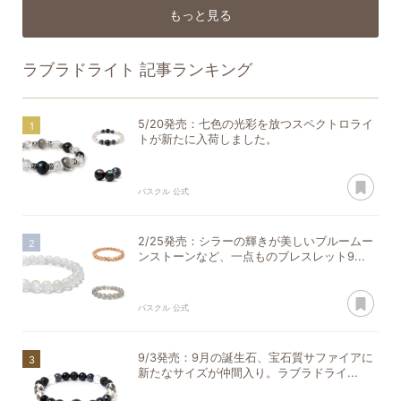
もっと見る
ラブラドライト
記事ランキング
5/20発売：七色の光彩を放つスペクトロライ
トが新たに入荷しました。
あ
パスクル 公式
2/25発売：シラーの輝きが美しいブルームー
ンストーンなど、一点ものブレスレット9...
あ
パスクル 公式
9/3発売：9月の誕生石、宝石質サファイアに
新たなサイズが仲間入り。ラブラドライ...