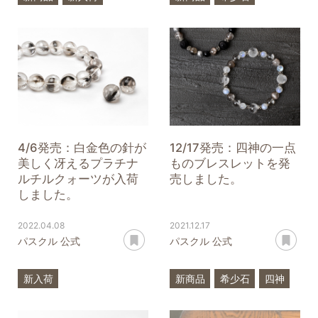
希少石
プラチナルチルクォーツ
スペクトロライト
タイチンルチルクォーツ
ラブラドライト
プラチナルチルクォーツ
プラチナルチルクォーツ
ブラックルチルクォーツ
アコヤ真珠
一点もの
X.G
4/6発売：白金色の針が
12/17発売：四神の一点
美しく冴えるプラチナ
ものブレスレットを発
ルチルクォーツが入荷
売しました。
しました。
2022.04.08
2021.12.17
あとで読む
あ
パスクル 公式
パスクル 公式
新入荷
新商品
希少石
四神
プラチナルチルクォーツ
モリオン
クリスタル