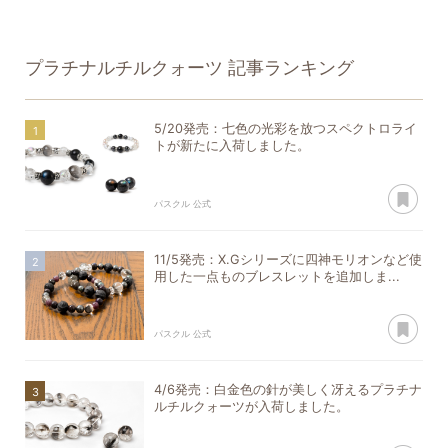
プラチナルチルクォーツ
記事ランキング
5/20発売：七色の光彩を放つスペクトロライ
トが新たに入荷しました。
あ
パスクル 公式
11/5発売：X.Gシリーズに四神モリオンなど使
用した一点ものブレスレットを追加しま...
あ
パスクル 公式
4/6発売：白金色の針が美しく冴えるプラチナ
ルチルクォーツが入荷しました。
あ