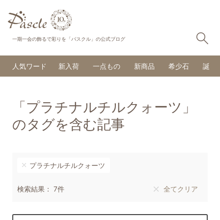
検
一期一会の飾るで彩りを「パスクル」の公式ブログ
人気ワード
新入荷
一点もの
新商品
希少石
誕生
「プラチナルチルクォーツ」
のタグを含む記事
プラチナルチルクォーツ
検索結果： 7件
全てクリア