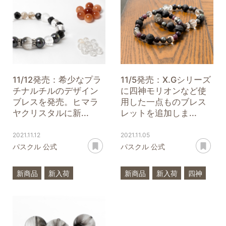
一点もの
高品質
プラチナルチルクォーツ
一点もの
X.G
11/12発売：希少なプラ
11/5発売：X.Gシリーズ
チナルチルのデザイン
に四神モリオンなど使
ブレスを発売。ヒマラ
用した一点ものブレス
ヤクリスタルに新...
レットを追加しま...
2021.11.12
2021.11.05
あとで読む
あ
パスクル 公式
パスクル 公式
新商品
新入荷
新商品
新入荷
四神
プラチナルチルクォーツ
モリオン
四神
クリスタル
プラチナルチルクォーツ
オレンジタイガーアイ
一点もの
X.G