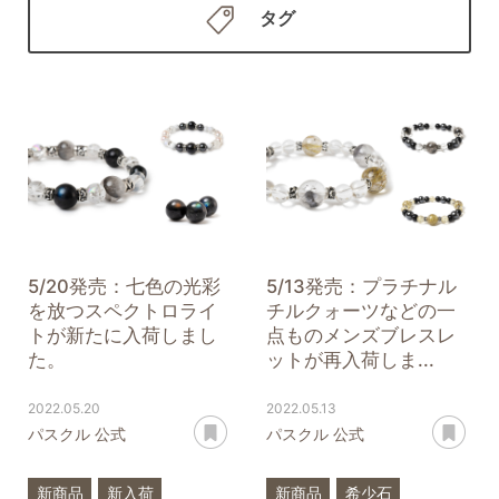
タグ
5/20発売：七色の光彩
5/13発売：プラチナル
を放つスペクトロライ
チルクォーツなどの一
トが新たに入荷しまし
点ものメンズブレスレ
た。
ットが再入荷しま...
2022.05.20
2022.05.13
あとで読む
あ
パスクル 公式
パスクル 公式
新商品
新入荷
新商品
希少石