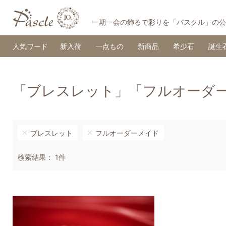
一期一会の飾るで彩りを「パスクル」の公
人気ワード
新入荷
一点もの
新商品
希少石
誕生
「ブレスレット」「フルオーダ
ブレスレット
フルオーダーメイド
検索結果： 1件