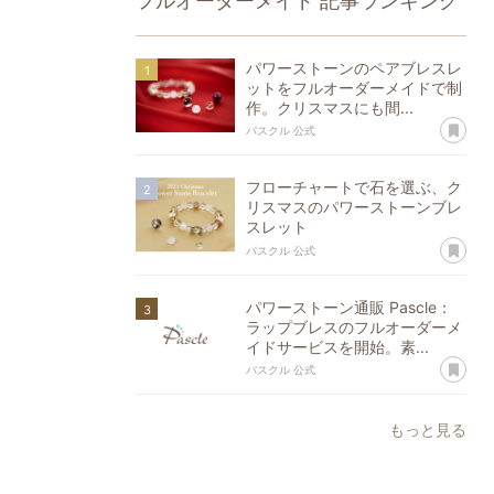
フルオーダーメイド
記事ランキング
パワーストーンのペアブレスレ
ットをフルオーダーメイドで制
作。クリスマスにも間...
あ
パスクル 公式
フローチャートで石を選ぶ、ク
リスマスのパワーストーンブレ
スレット
あ
パスクル 公式
パワーストーン通販 Pascle：
ラップブレスのフルオーダーメ
イドサービスを開始。素...
あ
パスクル 公式
もっと見る