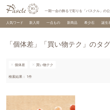
一期一会の飾るで彩りを「パスクル」の公
人気ワード
新入荷
一点もの
新商品
希少石
誕生
「個体差」「買い物テク」のタ
個体差
買い物テク
検索結果： 1件