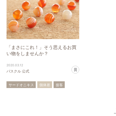
「まさにこれ！」そう思えるお買
い物をしませんか？
2020.03.12
あとで読む
パスクル 公式
サードオニキス
個体差
接客
サービス
買い物テク
石の探し方