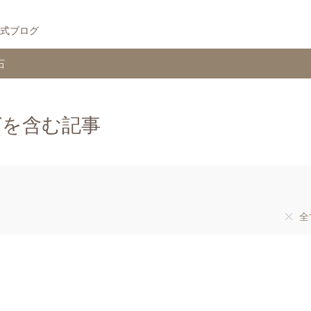
式ブログ
石
グを含む記事
全