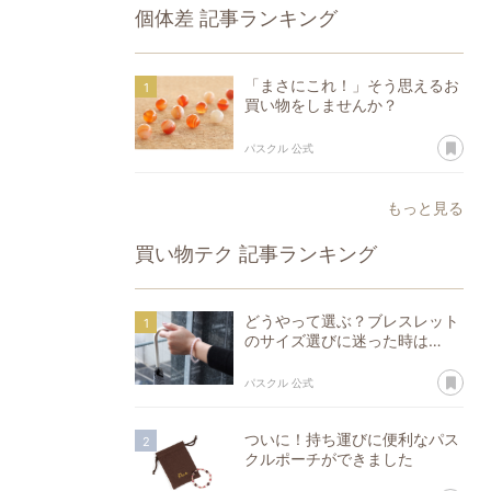
個体差
記事ランキング
「まさにこれ！」そう思えるお
買い物をしませんか？
あ
パスクル 公式
もっと見る
買い物テク
記事ランキング
どうやって選ぶ？ブレスレット
のサイズ選びに迷った時は…
あ
パスクル 公式
ついに！持ち運びに便利なパス
クルポーチができました