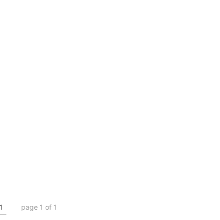
1
page 1 of 1