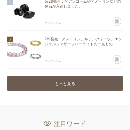
5/28発売：ケアンゴームやアメトリンなどの
原石が入荷しました。
あ
パスクル 公式
7/9発売：アメトリン、ルチルクォーツ、エン
ジェルフェザーフローライトの一点もの...
あ
パスクル 公式
もっと見る
注目ワード