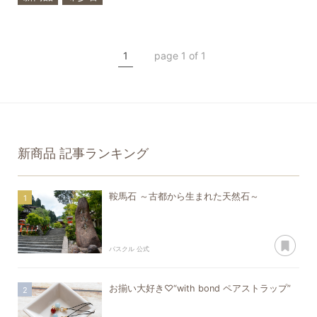
一点もの
シトリン
アメトリン
トルマリン
1
page 1 of 1
誕生石
新商品
記事ランキング
鞍馬石 ～古都から生まれた天然石～
あ
パスクル 公式
お揃い大好き♡“with bond ペアストラップ”