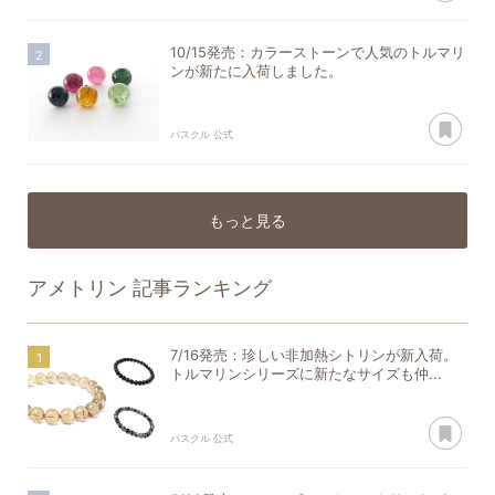
10/15発売：カラーストーンで人気のトルマリ
ンが新たに入荷しました。
あ
パスクル 公式
もっと見る
アメトリン
記事ランキング
7/16発売：珍しい非加熱シトリンが新入荷。
トルマリンシリーズに新たなサイズも仲...
あ
パスクル 公式