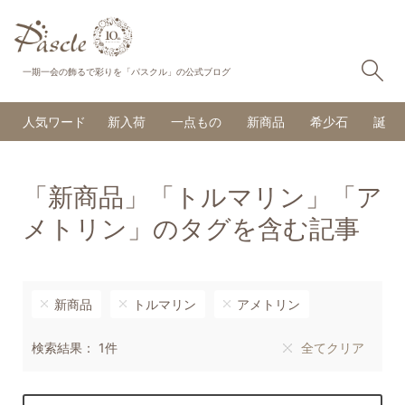
検
一期一会の飾るで彩りを「パスクル」の公式ブログ
人気ワード
新入荷
一点もの
新商品
希少石
誕生
「新商品」「トルマリン」「ア
メトリン」のタグを含む記事
新商品
トルマリン
アメトリン
検索結果： 1件
全てクリア