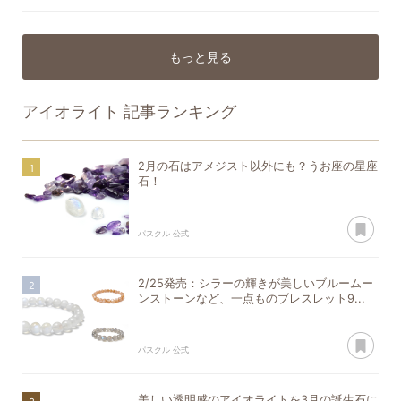
もっと見る
アイオライト
記事ランキング
2月の石はアメジスト以外にも？うお座の星座
石！
あ
パスクル 公式
2/25発売：シラーの輝きが美しいブルームー
ンストーンなど、一点ものブレスレット9...
あ
パスクル 公式
美しい透明感のアイオライトを3月の誕生石に