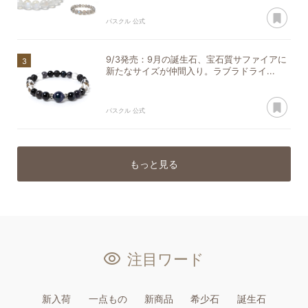
あ
パスクル 公式
9/3発売：9月の誕生石、宝石質サファイアに
新たなサイズが仲間入り。ラブラドライ...
あ
パスクル 公式
もっと見る
注目ワード
新入荷
一点もの
新商品
希少石
誕生石