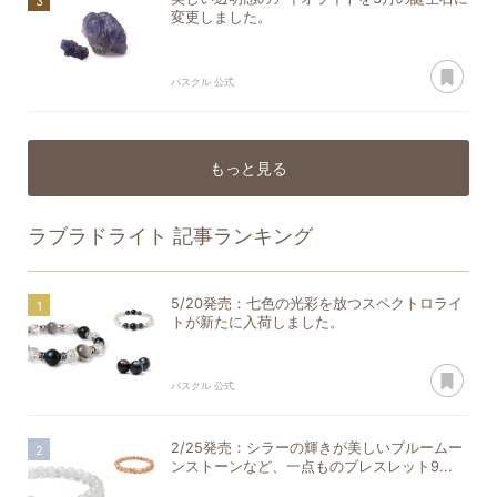
変更しました。
あ
パスクル 公式
もっと見る
ラブラドライト
記事ランキング
5/20発売：七色の光彩を放つスペクトロライ
トが新たに入荷しました。
あ
パスクル 公式
2/25発売：シラーの輝きが美しいブルームー
ンストーンなど、一点ものブレスレット9...