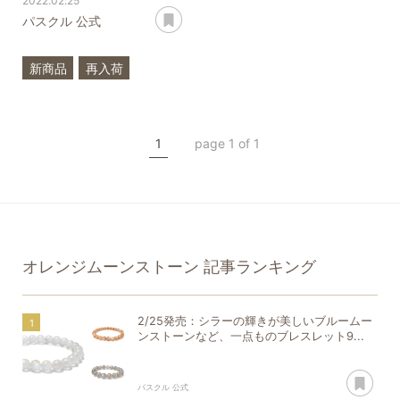
2022.02.25
あとで読む
パスクル 公式
新商品
再入荷
一点もの
ブルームーンストーン
1
page 1 of 1
オレンジムーンストーン
アイオライト
ラブラドライト
ホワイトラブラドライト
オレンジムーンストーン
記事ランキング
2/25発売：シラーの輝きが美しいブルームー
ンストーンなど、一点ものブレスレット9...
あ
パスクル 公式