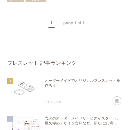
ブレスレット
ストラップ
1
page 1 of 1
ブレスレット
記事ランキング
オーダーメイドでオリジナルブレスレットを
作ろう
あ
パスクル 公式
念珠のオーダーメイドサービスがスタート。
屋久杉のデザイン念珠など、新たに23商...