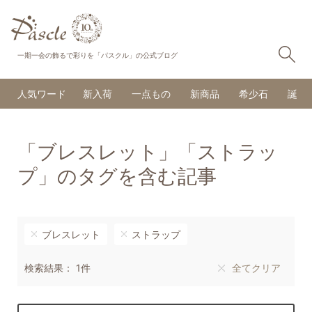
検
一期一会の飾るで彩りを「パスクル」の公式ブログ
人気ワード
新入荷
一点もの
新商品
希少石
誕生
「ブレスレット」「ストラッ
プ」のタグを含む記事
ブレスレット
ストラップ
検索結果： 1件
全てクリア