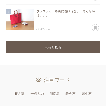
ブレスレットを腕に着けれない！そんな時
は。。。
あ
パスクル 公式
もっと見る
注目ワード
新入荷
一点もの
新商品
希少石
誕生石