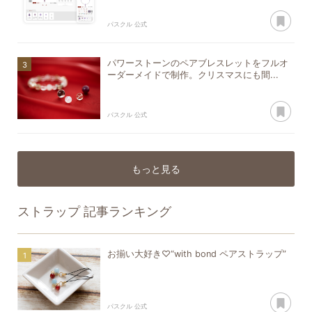
あ
パスクル 公式
パワーストーンのペアブレスレットをフルオ
ーダーメイドで制作。クリスマスにも間...
あ
パスクル 公式
もっと見る
ストラップ
記事ランキング
お揃い大好き♡“with bond ペアストラップ”
あ
パスクル 公式