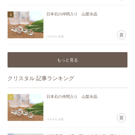
日本石の仲間入り 山梨水晶
あ
パスクル 公式
もっと見る
クリスタル
記事ランキング
日本石の仲間入り 山梨水晶
あ
パスクル 公式