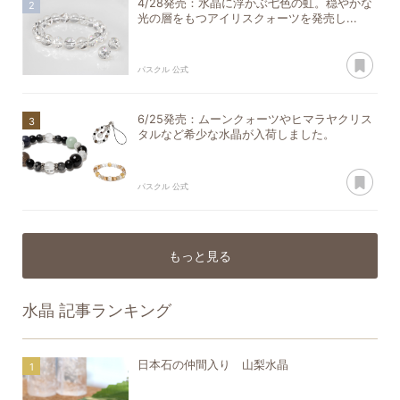
4/28発売：水晶に浮かぶ七色の虹。穏やかな
光の層をもつアイリスクォーツを発売し...
あ
パスクル 公式
6/25発売：ムーンクォーツやヒマラヤクリス
タルなど希少な水晶が入荷しました。
あ
パスクル 公式
もっと見る
水晶
記事ランキング
日本石の仲間入り 山梨水晶