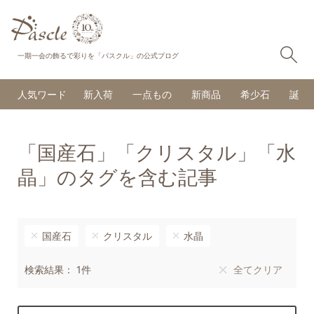
検
一期一会の飾るで彩りを「パスクル」の公式ブログ
人気ワード
新入荷
一点もの
新商品
希少石
誕生
「国産石」「クリスタル」「水
晶」のタグを含む記事
国産石
クリスタル
水晶
検索結果： 1件
全てクリア