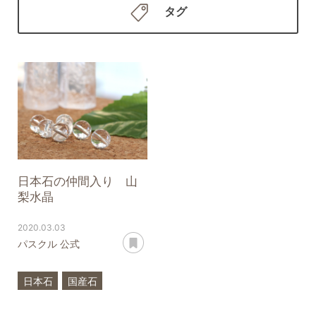
タグ
日本石の仲間入り 山
梨水晶
2020.03.03
あとで読む
パスクル 公式
日本石
国産石
山梨水晶
水晶