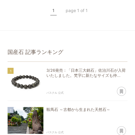
希少石
クリスタル
1
page 1 of 1
一点もの
国産石
記事ランキング
3/26発売：「日本三大銘石」佐治川石が入荷
いたしました。梵字に新たなサイズも仲...
あ
パスクル 公式
鞍馬石 ～古都から生まれた天然石～
あ
パスクル 公式