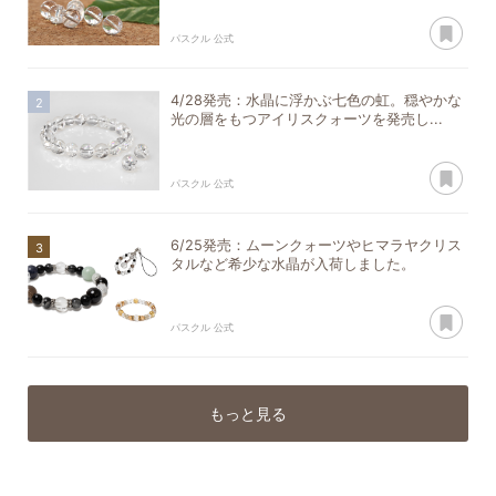
あ
パスクル 公式
4/28発売：水晶に浮かぶ七色の虹。穏やかな
光の層をもつアイリスクォーツを発売し...
あ
パスクル 公式
6/25発売：ムーンクォーツやヒマラヤクリス
タルなど希少な水晶が入荷しました。
あ
パスクル 公式
もっと見る