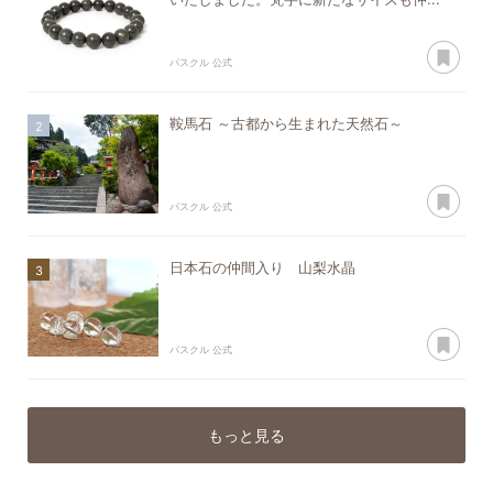
あ
パスクル 公式
鞍馬石 ～古都から生まれた天然石～
あ
パスクル 公式
日本石の仲間入り 山梨水晶
あ
パスクル 公式
もっと見る