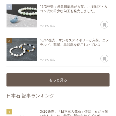
12/3発売：糸魚川翡翠が入荷。小滝地区・入
コン沢の希少な勾玉も発売しました。
あ
パスクル 公式
10/14発売：マンモスアイボリーが入荷。エメ
ラルド、翡翠、黒翡翠を使用したブレス...
あ
パスクル 公式
もっと見る
日本石
記事ランキング
3/26発売：「日本三大銘石」佐治川石が入荷
いたしました。梵字に新たなサイズも仲...