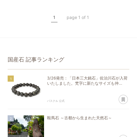
国産石
勾玉
糸魚川翡翠
希少石
1
page 1 of 1
一点もの
国産石
記事ランキング
3/26発売：「日本三大銘石」佐治川石が入荷
いたしました。梵字に新たなサイズも仲...
あ
パスクル 公式
鞍馬石 ～古都から生まれた天然石～
あ