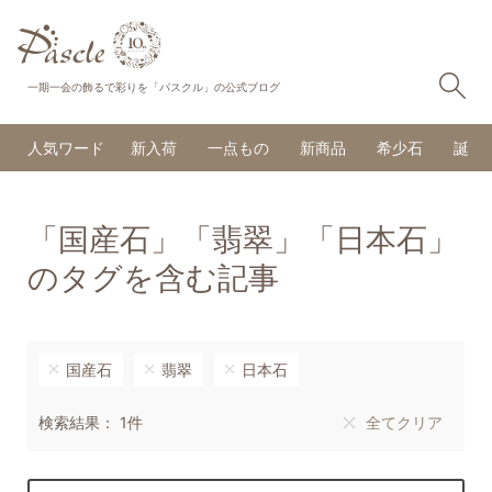
検
一期一会の飾るで彩りを「パスクル」の公式ブログ
人気ワード
新入荷
一点もの
新商品
希少石
誕生
「国産石」「翡翠」「日本石」
のタグを含む記事
国産石
翡翠
日本石
検索結果： 1件
全てクリア