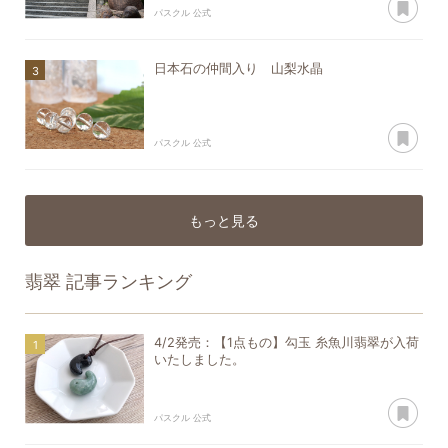
パスクル 公式
日本石の仲間入り 山梨水晶
あ
パスクル 公式
もっと見る
翡翠
記事ランキング
4/2発売：【1点もの】勾玉 糸魚川翡翠が入荷
いたしました。
あ
パスクル 公式