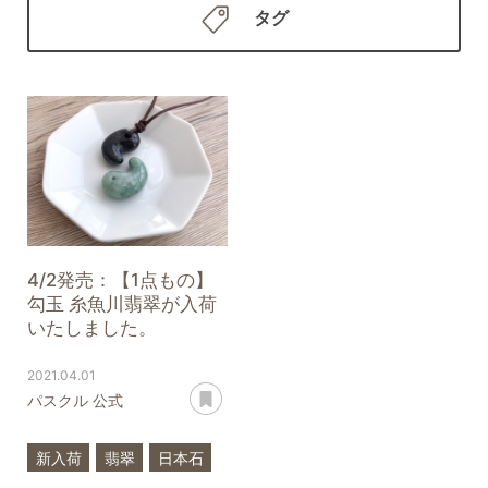
タグ
4/2発売：【1点もの】
勾玉 糸魚川翡翠が入荷
いたしました。
2021.04.01
あとで読む
パスクル 公式
新入荷
翡翠
日本石