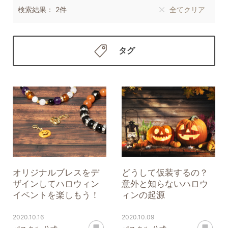
検索結果： 2件
全てクリア
タグ
オリジナルブレスをデ
どうして仮装するの？
ザインしてハロウィン
意外と知らないハロウ
イベントを楽しもう！
ィンの起源
2020.10.16
2020.10.09
あとで読む
あ