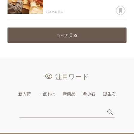
あ
パスクル 公式
もっと見る
注目ワード
新入荷
一点もの
新商品
希少石
誕生石