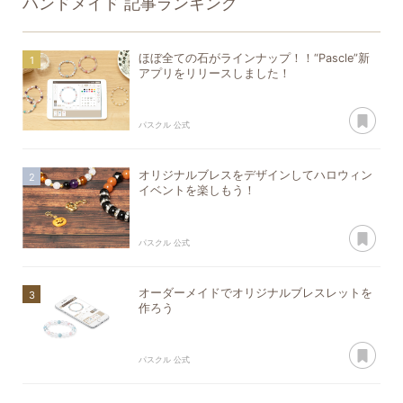
ハンドメイド
記事ランキング
ほぼ全ての石がラインナップ！！“Pascle”新
アプリをリリースしました！
あ
パスクル 公式
オリジナルブレスをデザインしてハロウィン
イベントを楽しもう！
あ
パスクル 公式
オーダーメイドでオリジナルブレスレットを
作ろう
あ
パスクル 公式