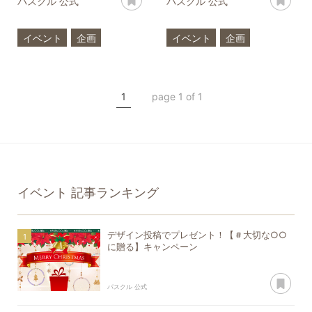
パスクル 公式
パスクル 公式
イベント
企画
イベント
企画
おうち時間
おうち時間
ハンドメイド
サービス
ハンドメイド
サービス
1
page 1 of 1
Webオーダー
オーダーメイド
イベント
記事ランキング
デザイン投稿でプレゼント！【＃大切な○○
に贈る】キャンペーン
あ
パスクル 公式