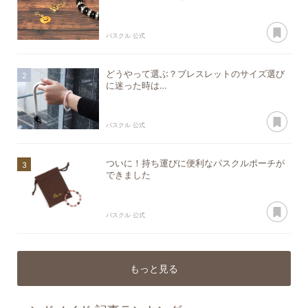
あ
パスクル 公式
どうやって選ぶ？ブレスレットのサイズ選び
に迷った時は…
あ
パスクル 公式
ついに！持ち運びに便利なパスクルポーチが
できました
あ
パスクル 公式
もっと見る