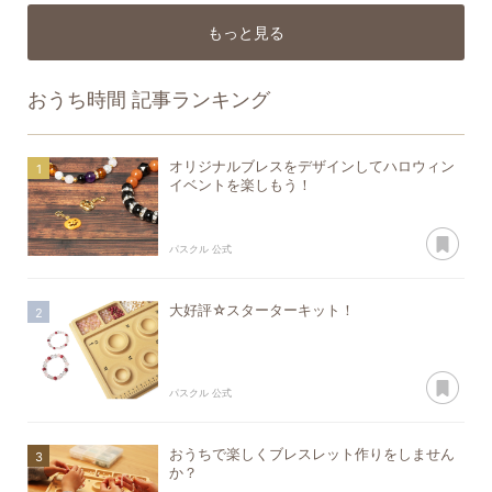
もっと見る
おうち時間
記事ランキング
オリジナルブレスをデザインしてハロウィン
イベントを楽しもう！
あ
パスクル 公式
大好評☆スターターキット！
あ
パスクル 公式
おうちで楽しくブレスレット作りをしません
か？